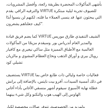
بأشهى المأكولات المحضرة بطريقة رائعة، وأفضل المشروبات،
والترفيه الراقي. يقدم VIRTUE للضيوف تجربة ليلية مبتكرة
التي يبحثون عنها. قد ينسى العملاء ما قلته، لكنهم لن ينسوا أبدًا
كيف جعلناهم يشعرون”.
كما يضم فريق قيادة VIRTUE الشيف التنفيذي طارق موريس
والمدير العام أندرياس بور. وسيقدم مزيجًا من المأكولات
العالمية مع الأطباق المميزة مثل ساكي نيغيري مع كافيار
رويال بيري و أوراق الذهب ونخاع العظام المشوي و مالزيان
تشيلي كود.
يستضيف VIRTUE فعاليات خاصة وليالي ذات طابع خاص بما
في ذلك أمسية السيدات، أفرو بيت نايتس، بالإضافة إلى برانش
عطلة نهاية الأسبوع. سيقوم أشهر منسقي الأغاني بأداء أغاني
الهاوس إلى الهيب هوب والتكنو وكل شيء بينهما.
ولمزيد من الخصوصية، تتوفر صالات مخصصة لكبار