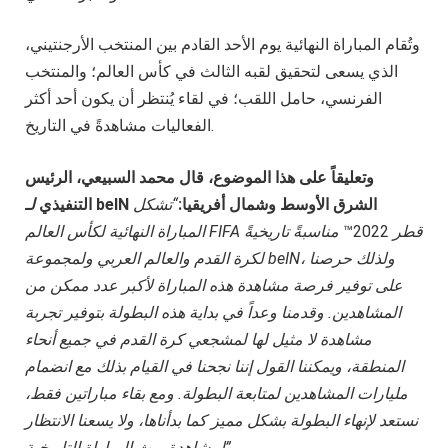
وتُقام المباراة النهائية يوم الأحد القادم بين المنتخب الأرجنتيني،
الذي يسعى لتحقيق لقبه الثالث في كأس العالم؛ والمنتخب
الفرنسي، حامل اللقب؛ في لقاء يُنتظر أن يكون أحد أكثر
الفعاليات مشاهدةً في التاريخ.
وتعليقاً على هذا الموضوع، قال محمد السبيعي، الرئيس
الشرق الأوسط وشمال أفريقيا:
“تشكل
beIN
لـ
التنفيذي
قطر
2022™
مناسبةً تاريخيةً
FIFA
المباراة النهائية لكأس العالم
، ولذلك حرصنا
beIN
لكرة القدم والعالم العربي ولمجموعة
على توفير فرصة مشاهدة هذه المباراة لأكبر عدد ممكن من
المشاهدين. وقدمنا وعداً في بداية هذه البطولة بتوفير تجربة
مشاهدة لا مثيل لها لمشجعي كرة القدم في جميع أنحاء
المنطقة، ويمكننا القول إننا نجحنا في القيام بذلك مع انضمام
مليارات المشاهدين لمتابعة البطولة. ومع بقاء مباراتين فقط،
نستعد لإنهاء البطولة بشكل مميز كما بدأناها، ولا يسعنا الانتظار
لمشاهدة وبث المباراة التاريخية”.