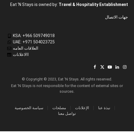
Eat ‘N Stays is owned by:
Travel & Hospitality Establishment
جهات الاتصال
KSA: +966 509749018
UAE: +971 504023725
العلاقات العامه
االاعلانات
Facebook
X
YouTube
LinkedIn
Inst
(Twitter)
© Copyright © 2023, Eat ‘N Stays. All rights reserved.
Eat ‘N Stays is not responsible for the content of external sites or
sources.
نبذة عنا
الإعلانات
مصلحات
سياسة الخصوصية
تواصل معنا