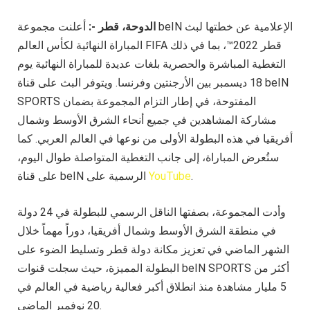
الدوحة، قطر -:
أعلنت مجموعة beIN الإعلامية عن خطتها لبث
المباراة النهائية لكأس العالم FIFA قطر 2022™، بما في ذلك
التغطية المباشرة والحصرية بلغات عديدة للمباراة النهائية يوم
18 ديسمبر بين الأرجنتين وفرنسا. ويتوفر البث على قناة beIN
SPORTS المفتوحة، في إطار التزام المجموعة بضمان
مشاركة المشاهدين في جميع أنحاء الشرق الأوسط وشمال
أفريقيا في هذه البطولة الأولى من نوعها في العالم العربي. كما
ستُعرض المباراة، إلى جانب التغطية المتواصلة طوال اليوم،
.
YouTube
على قناة beIN الرسمية على
وأدت المجموعة، بصفتها الناقل الرسمي للبطولة في 24 دولة
في منطقة الشرق الأوسط وشمال أفريقيا، دوراً مهماً خلال
الشهر الماضي في تعزيز مكانة دولة قطر وتسليط الضوء على
البطولة المميزة، حيث سجلت قنوات beIN SPORTS أكثر من
5 مليار مشاهدة منذ انطلاق أكبر فعالية رياضية في العالم في
20 نوفمبر الماضي.