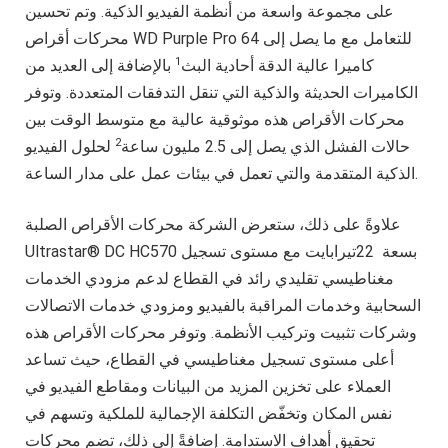
على مجموعة واسعة من أنظمة الفيديو الذكية. وتم تحسين
محركات أقراص WD Purple Pro للتعامل مع ما يصل إلى 64
1
كاميرا عالية الدقة أحادية البث
بالإضافة إلى العديد من
الكاميرات الحديثة والذكية التي تنقل التدفقات المتعددة. وتوفر
محركات الأقراص هذه موثوقية عالية مع متوسط الوقت بين
2
حالات الفشل الذي يصل إلى 2.5 مليون ساعة
لحلول الفيديو
الذكية المتقدمة والتي تعمل في بيئات عمل على مدار الساعة.
علاوةً على ذلك، ستعرض الشركة محركات الأقراص الصلبة
Ultrastar® DC HC570 بسعة 22تيرابايت مع مستوى تسجيل
مغناطيسي تقليدي رائد في القطاع لدعم مزودي الخدمات
السحابية وخدمات المراقبة بالفيديو ومزودي خدمات الاتصالات
وشركات تثبيت وتركيب الأنظمة. وتوفر محركات الأقراص هذه
أعلى مستوى تسجيل مغناطيسي في القطاع، حيث تساعد
العملاء على تخزين المزيد من البيانات ومقاطع الفيديو في
نفس المكان وتخفّض التكلفة الإجمالية للملكية وتسهم في
تحقيق أهداف الاستدامة. إضافةً إلى ذلك، تضم محركات