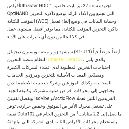
أقراصUltrastar HDD™ الجديدة سعة 22 تيرابايت خاصية
OptiNAND التي تجمع بين الأداء الرائد لوضع ذاكرة التخزين
المؤقت للكتابة (WCE) وحماية البيانات في وضع إلغاء تفعيل
ذاكرة التخزين المؤقت للكتابة، مما يوفر أفضل مستوى عمل
في كلا الحالتين دون أي تأثيرات على الأداء.
سيشهد زوار منصة ويسترن ديجيتال (S1-J11) أيضاً عرضاً حياً
، والذي يلبي
Ultrastar Data102
لنظام منصة التخزين
احتياجات التخزين المطلوبة لدى عملاء الشركات الكبيرة
ومصنّعي المعدات الأصلية للتخزين ومزوّدي الخدمات
السحابية، وكذلك الموزعين وشركات تثبيت الأنظمة الذين
يحتاجون إلى محركات أقراص صلبة مشتركة وكثيفة الجهد.
وبفضل تقنيتيّ IsoVibe وArcticFlow الفريدتين اللتين تعملا
على تشغيل محرك الأقراص الموثوق وخفض حرارته، توفر
3
تقنية Data102 ما يصل إلى 2.2 بيتابايت
من التخزين الخام في
4U باستخدام محركات الأقراص الثابتة لدى الشركة التي تبلغ