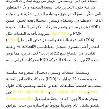
سيُقام في دبي، وسيتمكن الزوار من رؤية ابتكارات الشركة
في فئة حلول التخزين ذات السعة الضخمة والأداء المتطور
التي تمكّن مسجّلات وأجهزة وخوادم الفيديو الذكية عبر تقنيات
الذكاء الاصطناعي. وستقدّم ويسترن ديجيتال هذه الحلول ضمن
عرض مباشر وتضم محركات الأقراص الصلبة الجديدة (HDD)
و PMR
OptiNAND
المزودة بأحدث التقنيات مثل
)المدعمة بالطاقة والمشغل ثلاثي المراحل (TSA)
ePMR
(
وتقنية HelioSeal® لتقديم أعلى مستوى تسجيل مغناطيسي
تقليدي في القطاع يبلغ 2.2 تيرابايت* لكل قرص، مما يوفر
محركات أقراص ثابتة HDD سعة 22 تيرابايت لعملاء الشركة.
وستشمل منتجات ويسترن ديجيتال المعروضة سلسلة
محركات الأقراص الصلبة (HDD) الجديدة بسعة 22 تيرابايت*
المصممة خصيصاً لتطبيقات الفيديو الذكية، وتتضمن ثلاثة حلول
و
بطاقة WD
WD Purple HDD
و
WD Purple Pro HDD
هي:
. وتوفر هذه الأجهزة كفاءة محسّنة لتشغيل
Purple microSD
الفيديو بشكل عام وتخزيناً موثوقاً تم اختباره من حيث التوافق