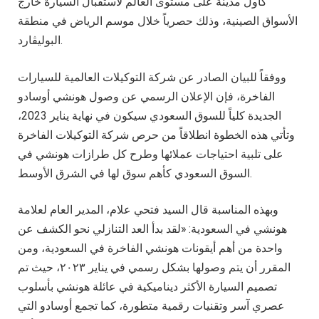
كأول مدينة على مستوى العالم لاستقبال السيارة خارج
الأسواق الصينية، وذلك حصرياً خلال موسم الرياض في منطقة
البوليڤارد.
ووفقاً للبيان الصادر عن شركة التوكيلات العالمية للسيارات
الفاخرة، فإن الإعلان الرسمي عن وصول هونشي أوسادو
الجديدة كلياً للسوق السعودي سيكون في نهاية يناير 2023،
وتأتي هذه الخطوة انطلاقاً من حرص شركة التوكيلات الفاخرة
على تلبية احتياجات عملائها وطرح كل طرازات هونشي في
السوق السعودي كأهم سوق لها في الشرق الأوسط.
وبهذه المناسبة قال السيد فتحي علام، المدير العام لعلامة
هونشي في السعودية: «لقد بدأ العد التنازلي نحو الكشف عن
واحدة من أهم أيقونات هونشي الفاخرة في السعودية، ومن
المقرر أن يتم وصولها بشكل رسمي في يناير ٢٠٢٣، حيث تم
تصميم السيارة الأكثر ديناميكية في عائلة هونشي بأسلوب
عصري آسر وتقنيات رقمية متطورة، كما تجمع أوسادو التي