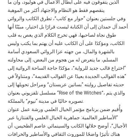
الذين يتفوقون فيه على أبطال الأعمال في هوليود، وأن ما
ينقصهم فقط هو النظام والاجتهاد أكثر من الموهبة.
وفي جلستين بعنوان “حوار مع كاتب”، تطرق الكاتب والروائي
أحمد آل حمدان إلى أن الكتابة ليست قرارًا بل اختيار، مبيّنًا أنها
طوق نجاة لصاحبها، فهي تخرج الكلام الذي يغص به قلب
الكاتب، ومؤكدًا على أن الكاتب عليه أن يهتم بما يكتب وليس
بالشهرة والمال، من جهته عزا الروائي السعودي أسامة
المسلم، ما يتعرض له من هجوم من البعض، إلى محاولته
“اختراع قالب جديد للرواية”، مؤكدًا حاجة الساحة الروائية إلى
“هذه القوالب الجديدة بعيدًا عن القوالب القديمة”، ومتناولاً في
حديثه تفاصيل روايته “بساتين عربستان” ومراحل تحويلها إلى
مسلسل تلفزيوني بعنوان “Rise of the Witches”، والذي يتم
تصويره حاليًا في مدينة “نيوم” بالمملكة.
وأُقيم ضمن برنامج مؤتمر الخيال العلمي ورشة عمل عنوان
“الأساطير العالمية: جماهرية الخيال العلمي والفنتازيا عبر
الأجيال”، أوضح خلالها الكاتب والسينمائي عاصم الطخيس، أن
هناك تأثيرًا واضحًا للموروث الثقافي والأساطير والخرافات