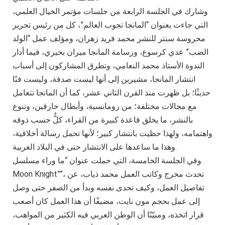
وشارك في الجلسة الرابعة من جلسات مؤتمر الخيال العلمي،
التي جاءت بعنوان “المانجا تجوب العالم”، كل من رئيس تحرير
محروسة سنتر للنشر محمد فريد زهران، ومؤلف عمل “الولد
الضب” عدي كرسوع، ورسامة المانجا ميران بحيري، فيما أدار
الندوة الأستاذ محمد النعامي، وتطرق المشاركون إلى أسباب
انتشار المانجا، مشيرين إلى أنها ليست صدفة، وليست فنًا
حديثًا؛ بل ظهرت منذ القرن الثاني عشر، كما أن المانجا تتعامل
مع مجالات مختلفة؛ من رومانسية، وأبطال خارقين، وتنوع
بالنشر، ما يخلق قاعدة كبيرة من القراء، كلٌّ حسب ذوقه
واهتمامه، ولهذا حظيت بانتشار كبير؛ لأنها تحمل رسالة أخلاقية،
وهذا ما ساعدها على الانتشار حتى في البلاد العربية.
وفي الجلسة الخامسة، التي حملت عنوان “ما وراء مسلسل
Moon Knight””، تحدث مخرج وكاتب العمل محمد ذياب، عن
تفاصيل العمل، وكيف تحدى نفسه وبدأ من الصفر حتى وصل
إلى عمل بحجم مون نايت، مضيفًا أن هذا العمل كان أصعب
قرار اتخذه، ومبيّنًا أن الوطن العربي فيه الكثير من المواهب،