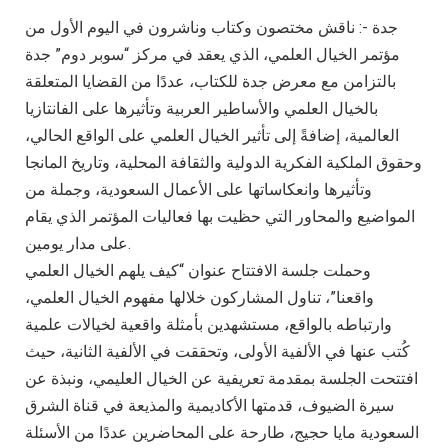
جدة -: ناقش مختصون وكتاب وناشرون في اليوم الأول من
مؤتمر الخيال العلمي، الذي يعقد في مركز “سوبر دوم” جدة
بالتزامن مع معرض جدة للكتاب، عددًا من القضايا المتعلقة
بالخيال العلمي والأساطير العربية وتأثيرها على الفانتازيا
العالمية، إضافةً إلى تأثير الخيال العلمي على الواقع الحالي،
وحقوق الملكية الفكرية الدولية والثقافة المحلية، وتاريخ المانجا
وتأثيرها وانعكاساتها على الأعمال السعودية، وجملة من
المواضيع والمحاور التي حظيت بها فعاليات المؤتمر الذي يقام
على مدار يومين.
وحملت جلسة الافتتاح عنوان “كيف يلهم الخيال العلمي
واقعنا”، تناول المشاركون خلالها مفهوم الخيال العلمي،
وارتباطه بالواقع، مستشهدين بأمثلة واقعية لخيالات علمية
كُتب عنها في الألفية الأولى، وتحققت في الألفية الثانية، حيث
افتتحت الجلسة بمقدمة تعريفية عن الخيال العليمي، ونبذة عن
سيرة الضيوف، قدمتها الأكاديمية والمذيعة في قناة الشرق
السعودية مايا حجيج، طارحة على المحاضرين عددًا من الأسئلة