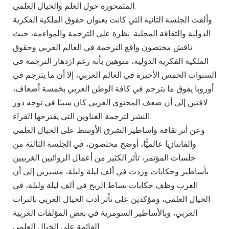
المتمحورة حول العلم والخيال العلمي.
وألقت الجلسة الثانية التي كانت بعنوان حقوق الملكية الفكرية
الدولية والثقافة المحلية: نظرة على الترجمة والمواءمة، حيث
ناقش مختصون واقع الترجمة في العالم العربي وحقوق
الملكية الفكرية الدولية، منوهين بأنه رغم ازدهار الترجمة في
السنوات الخمس الأخيرة في العالم العربي، إلا أن ما يترجم في
أوروبا يفوق ما يترجم في كافة الوطن العربي بخمسة أضعاف،
لافتين إلى أن ضعف المحتوى العربي كان سببًا في توجه دور
النشر لترجمة العناوين التي يقترحها القراء.
وعن أثر ثقافة وأساطير الشرق الأوسط على الخيال العلمي
والفانتازيا عالميًّا، أوضح مختصون، في الجلسة الثالثة من
جلسات المؤتمر، تأثر الكثير من أعمال الروائيين الغربيين
بأساطير وحكايات وردت في ألف ليلة وليلة، مشيرين إلى أن
الغرب وظف حكايات بساط الريح في ألف ليلة وليلة، في
الخيال العلمي، ومؤكدين على تأثر أدب الخيال الغربي بالتراث
العربي، وبالأساطير السومرية في بعض المؤلفات الغربية
القائمة على الخيال العلمي.