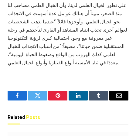
على تطور الخيال العلمي لدينا، وأن الخيال العلمي مصاحب لنا
منذ الصغر، مبيناً أن هنالك عوامل عدة أسهمت في الانجذاب
نحو الخيال العلمي، وأوجزها قائلاً: “عندما تذهب الشخصيات
لعوالم أخرى تجذب انتباه المشاهد أو القارئ لتأخذهم في رحلة
غير معروفة مع وجود احتمالية كبرى لرؤية التكنولوجيا
المستقبلية ضمن حياتنا”، مضيفاً: “من أسباب الانجذاب للخيال
العلمي كذلك الهروب من الواقع وضغوط الحياة اليومية”،
معددًا في ثنايا الأمسية أنواع الفنتازيا وأنواع الخيال العلمي.
Facebook
Twitter
Pinterest
LinkedIn
Tumblr
Email
Related
Posts