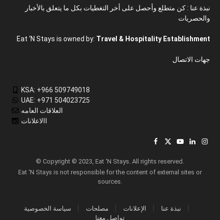
نبذة عنا : كن متطلع وأحصل على أخر التغطيات بكل ما يتعلق بالأخبار
والحصريات
Eat ‘N Stays is owned by:
Travel & Hospitality Establishment
جهات الاتصال
KSA: +966 509749018
UAE: +971 504023725
العلاقات العامه
االاعلانات
Facebook
X
YouTube
LinkedIn
Inst
(Twitter)
© Copyright © 2023, Eat ‘N Stays. All rights reserved.
Eat ‘N Stays is not responsible for the content of external sites or
sources.
نبذة عنا
الإعلانات
مصلحات
سياسة الخصوصية
تواصل معنا