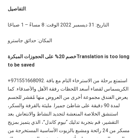
:
التفاصيل
التاريخ: 31 ديسمبر 2022 الوقت: 8 مساءً – 1 صباحًا
المكان: حدائق جاسترو
خصم 20% على الحجوزات المبكرةTranslation is too long
to be saved
+971551668092. استمتع برحلة من الاسترخاء التام مع باقة
الكريسماس لقضاء أسعد اللحظات رفقة الأهل والأصدقاء. كما
يعرض الفندق مجموعة أخرى من العروض منها مُقشر للجسم
لمدة 90 دقيقة على شاطئ جميرا. مليئة بالقرفة والسكر،
استنشق الخلاصة المنعشة لتجديد النشاط والانتعاش. بعد
التقشير، قم بتجربة تدليك “نيوم كاندل”، الذي يتميز بمزيج
مسكر من 24 رائحة ومشبع بالزيوت الأساسية المستخرجة من