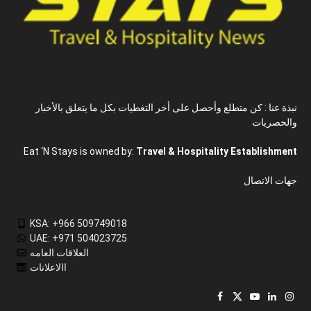
نبذة عنا : كن متطلع وأحصل على أخر التغطيات بكل ما يتعلق بالأخبار
والحصريات
Eat ‘N Stays is owned by:
Travel & Hospitality Establishment
جهات الاتصال
KSA: +966 509749018
UAE: +971 504023725
العلاقات العامه
االاعلانات
Facebook
X
YouTube
LinkedIn
Inst