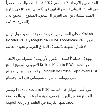
الحدث يوم الاربعاء، 7 ديسمبر 2022 في الثالثة والنصف عصراً
في المركز الدولي لفنون الطهي في (المبنى رقم 8) في شارع
الملك سلمان بن عبد العزيز آل سعود، الصفوح – مجمع دبي
للمعرفة – دُبي).
حظي المشاركين بفرصة معرفة المزيد حول توابل Krokos
Kozanis PDO و Magiun de Prune Topoloveni PGI وتذوق
الأطباق الشهية لاكتشاف المذاق الفريد والجودة العالية.
وتهدف حملة “أكتشف الكنوز الأوروبية” الممولة من الاتحاد
الأوروبي الترويج لمنتج Krokos Kozanis PDO ذو الجودة
الرائعة من اليونان ومنتج Magiun de Prune Topoloveni PGI
من رومانيا ما بين المستهلكين في دُبي وفيتنام،
وتُعتبر Krokos Kozanis PDO من أغلى التوابل في العالم،
المصنوعة من الورد المُجفف لزهرة الزعفران، والمعروفة
بخصائصها الفريدة في الطعم والرائحة الشهية.