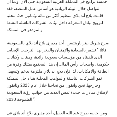
خمسة برامج فى المملكة العربية السعودية حتى الآن. وبما أن
التواصل خلال البيئه الريادية هو أساس عمل المنصة، فقد
قامت بلاج أند بلاي بتنظيم أكثر من مائة وثمانين حدثا محليا
لترويج تبادل المعرفة داخل بيئات الشركات الناشئة النشط
والمزدهر فى المملكة.
صرح هنريك بيتر بارينتسن، أحد مديرى بلاج أند بلاي بالسعودية،
قائلا ” نشعر بالسعادة والإمتنان والفخر بهذا الترحيب الإيجابى
الذى تلقيناه من مؤسسات سعودية رائدة، وهيئات وكيانات
حكومية، واصحاب رأس المال. إن هذا المجتمع يمتلك وفرة من
الطاقة والإمكانات، لذا فإن بلاج اند بلاي ملتزمة بدعم وتسهيل
نمو الشركات الناشئة والمواهب المحلية هنا داخل المملكة
وخارجها. نحن واثقون من نجاحنا خلال عام 2023 وتائقون
لإطلاق مبادرات جديدة تمس العديد من جوانب رؤية السعودية
الطموحة 2030 “.
ومن جانبه صرح عبد الله العقيل، أحد مديرى بلاج أند بلاي فى