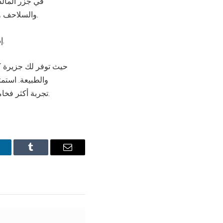
في جزر المالد
والسلاحف وأسماك القرش في أول غواصة في العالم سوبر فالكون ثري اس، التي تتسع لثلاث أشخاص.
إذا كنت من محبي الرياضات المائية لا تتردد في السفر إلى جزر المالديف، فهي ملاذك المثالي.
حيث توفر لك جزيرة كو
والطبيعة. است
تجربة أكثر فخامة، يمكنك استئجار جزيرة خاصة لنفسك والاستمتاع بواحدة من أكثر التجارب فخامة وحصرية.
inkedIn
Tumblr
Email