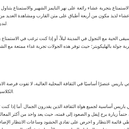
الاستمتاع بتجربة عشاء رائعة على نهر التايمز الشهير والاستمتاع بتناول
ء لذيذ مكون من أربعة أطباق على متن القارب ومشاهدة العديد من 
لندن خلال الرحلة النهرية.
يقى الحية مع التجول في المدينة ليلاً، أو إذا كنت ترغب في الاستمتا
جربة جولة بالهليكوبتر؛ حيث توفر هذه الجولات تجربة غداء ممتعة مع ال
 في باريس عنصرًا أساسيًا في الثقافة المحلية العالية، لا تفوت فرصة الا
الكلاسيكية في قصر غارنييه.
في باريس أساسية لجميع هواة الثقافة الذين يقدرون الجمال. أما إذا كن
ماً زيارة برج إيفل و الصعود إلى قمته، حيث يعد واحد من أكثر المعالم
ي قائمة الانتظار و احرص على تفادي الحشود وساعات الانتظار الإضاف