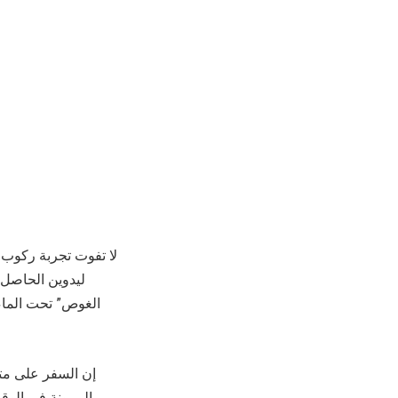
لا تفوت تجربة ركوب ط
الغوص” تحت الماء
إن السفر على متن
المرونة في الوق