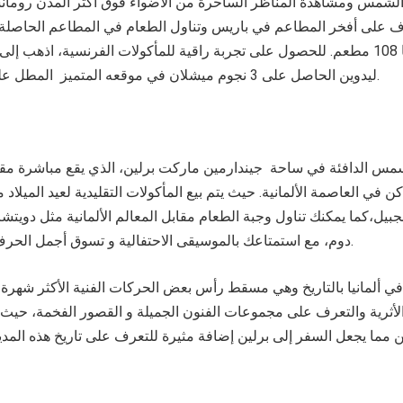
الشمس ومشاهدة المناظر الساحرة من الأضواء فوق أكثر المدن رومان
ف على أفخر المطاعم في باريس وتناول الطعام في المطاعم الحاصلة
التي يفوق عددها 108 مطعم. للحصول على تجربة راقية للمأكولات الفرنسية، اذهب 
ليدوين الحاصل على 3 نجوم ميشلان في موقعه المتميز المطل على حدائق الشانزليزيه.
مس الدافئة في ساحة جيندارمين ماركت برلين، الذي يقع مباشرة مقا
كن في العاصمة الألمانية. حيث يتم بيع المأكولات التقليدية لعيد الميلاد 
جبيل،كما يمكنك تناول وجبة الطعام مقابل المعالم الألمانية مثل دويت
دوم، مع استمتاعك بالموسيقى الاحتفالية و تسوق أجمل الحرف و الصناعات اليدوية.
 ألمانيا بالتاريخ وهي مسقط رأس بعض الحركات الفنية الأكثر شهرة ف