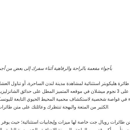
بأجواء مفعمة بالراحة والرفاهية أثناء سفرك إلى بعض من أجم
ائرة هليكوبتر استثنائية لمشاهدة مدينة لندن الساحرة، أو تناول العشا
ليدوين الحاصل على 3 نجوم ميشلان في موقعه المتميز المطل على حدائق الشانزليز
 في غواصة شخصية لاستكشاف محمية المحيط الحيوي التابعة لليونسك
الكثير من المتعة والبهجة تنتظرك وعائلتك على متن طائرات رويال جت الممتازة.
 طائرات رويال جت خاصة لها ميزات وإيجابيات استثنائية؛ حيث يوفر 
ت وتأمين أكبر قدر من الراحة والمرونة الإضافية والخصوصية التامة وا