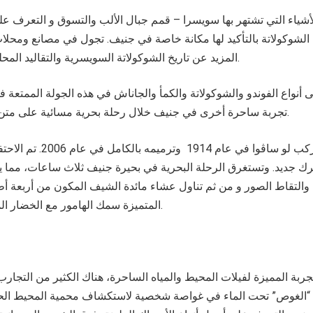
لأشياء التي تشتهر بها سويسرا – قمم جبال الألب والتسوق و التعرف 
الشوكولاتة بالتأكيد لها مكانة خاصة في جنيف. تجول في مصانع ومحلا
المزيد عن تاريخ الشوكولاتة السويسرية والتقاليد المحلية لتصنيع الشوكولاتة.
أنواع الفوندو والشوكولاتة والكمأ والجاناش في هذه الجولة الممتعة 
تجربة ساحرة أخرى في جنيف خلال رحلة بحرية مسائية على متن قارب بخاري تاريخي.
حيث تم بناء مركب لو ساڤوا في 
 جديد. وتستغرق الرحلة البحرية في بحيرة جنيف ثلاث ساعات، مما يت
 والتقاط الصور و من ثم تناول عشاء مائدة الشيف المكون من أربعة أ
المتميزة سمك الهامور مع الخضار الموسمية وتارت التفاح.
بة المميزة لفيلات المحيط والمياه الساحرة، هناك الكثير من التجارب 
 “الغوص” تحت الماء في غواصة شخصية لاستكشاف محمية المحيط الحيو