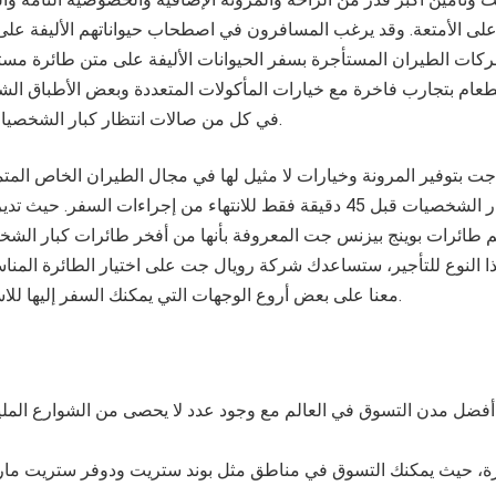
على الأمتعة. وقد يرغب المسافرون في اصطحاب حيواناتهم الأليفة عل
 الطيران المستأجرة بسفر الحيوانات الأليفة على متن طائرة مستأج
م بتجارب فاخرة مع خيارات المأكولات المتعددة وبعض الأطباق الشهي
في كل من صالات انتظار كبار الشخصيات وعلى متن الطائرة.
جت بتوفير المرونة وخيارات لا مثيل لها في مجال الطيران الخاص الم
الوصول إلى صالة كبار الشخصيات قبل 45 دقيقة فقط للانتهاء من إجراءات ال
 طائرات بوينج بيزنس جت المعروفة بأنها من أفخر طائرات كبار الش
 النوع للتأجير، ستساعدك شركة رويال جت على اختيار الطائرة المناس
معنا على بعض أروع الوجهات التي يمكنك السفر إليها للاستمتاع بتجربة ساحرة.
فضل مدن التسوق في العالم مع وجود عدد لا يحصى من الشوارع المليئة