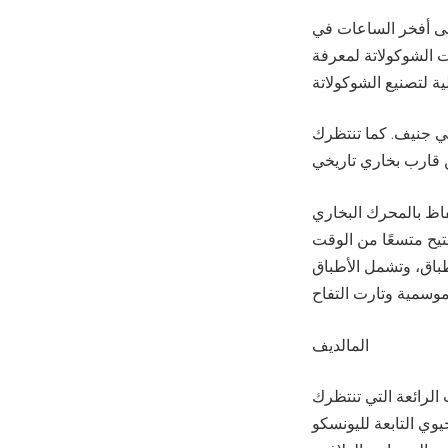
على أفخر الساعات في
ت الشوكولاتة لمعرفة
في جنيف. كما تنتظرك
عام 1914 وترميمه بالكامل في عام 2006. تم الاحتفاظ بالمحرك البخاري
يح متسعًا من الوقت
طباق، وتشمل الأطباق
المالديف
الرائعة التي تنتظرك
ي التابعة لليونسكو