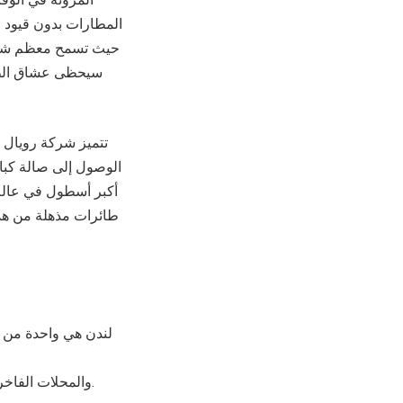
المطارات بدون قيود 
حيث تسمح معظم شركات
سيحظى عشاق الطعا
تتميز شركة رويال 
أكبر أسطول في عالم
طائرات مذهلة من هذا
لندن هي واحدة من أ
والمحلات الفاخرة، حيث يمكنك التسوق في مناطق مثل بوند ستريت ودوفر ستريت ماركت وهارودز ومايفير.