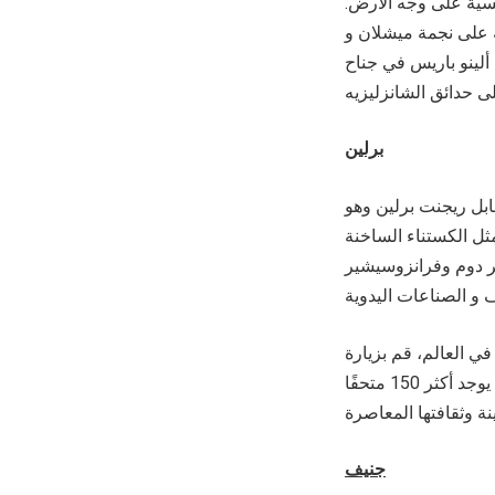
سية على وجه الأرض.
 على نجمة ميشلان و
إلى ألينو باريس في جناح
برلين
بل ريجنت برلين وهو
مثل الكستناء الساخنة
شر دوم وفرانزوسيشير
ي العالم، قم بزيارة
العديد من المتاحف الأثرية والتعرف على مجموعات الفنون الجميلة و القصور الفخمة، حيث يوجد أكثر 150 متحفًا
جنيف