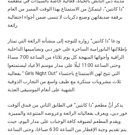
مدينة دبي النابض بالحياة، فعالية خاصة بالسيدات في مطعمه
“ذا كانتين”، ليتمكنَّ من الاستمتاع بهذا الوقت المميز من العام
برفقة صديقاتهن وصنع ذكريات لا تنسى ضمن أجواء احتفالية
رائعة.
ودعا “ذا كانتين” زواره للتوجه إلى منشأته الرائعة التي تمتاز
بإطلالتها البانورامية الساحرة على خور دبي وتصاميمها الداخلية
الراقية وأجوائها المبهجة كل يوم ثلاثاء من الساعة 7:00 مساءً
وحتى الساعة 11:00 ليلًا على مدار موسم الأعياد ليستمتعوا
بفعالية ” Girls Night Out” التي تتيح لهن الاستمتاع باحتساء
ثلاث مشروبات مبتكرة مع طيف واسع من التجارب الذوقية
الشهية على أنغام الموسيقى العذبة.
يذكر أنَّ مطعم “ذا كانتين” في الطابق الثاني من فندق ألوفت
خور دبي، ويعرف بفعالياته الرائعة وعروضه المتنوعة والمميزة.
ويقدم المطعم لضيوفه كافة الوجبات على مدار اليوم، حيث
يتم تقديم وجبة الإفطار من الساعة 6:30 صباحًا، وحتى الساعة