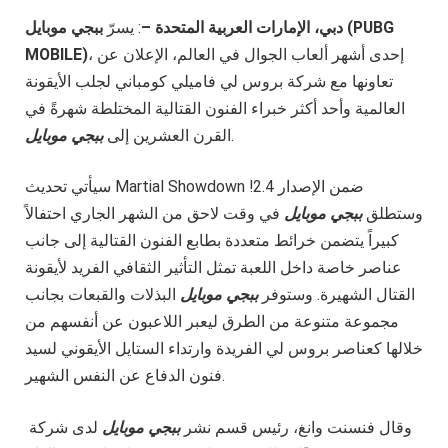
PUBG
ببجي موبايل (
دبي، الإمارات العربية المتحدة –
: يسرّ
، إحدى أشهر ألعاب الجوال في العالم، الإعلان عن
)
MOBILE
تعاونها مع شركة بروس لي فاميلي كومباني لجلب الأيقونة
العالمية وأحد أكثر خبراء الفنون القتالية المختلطة شهرةً في
.
القرن العشرين إلى
ببجي موبايل
سيأتي تحديث Martial Showdown ضمن الإصدار 2.4!
وستطلق
ببجي موبايل
في وقت لاحق من الشهر الجاري احتفالاً
كبيراً يتضمن خرائط متعددة بطابع الفنون القتالية إلى جانب
عناصر خاصة داخل اللعبة تمثل التأثير الثقافي الفريد لأيقونة
القتال الشهيرة. وستوفر
ببجي موبايل
البذلات والقبعات بجانب
مجموعة متنوعة من الطرق ليعبر اللاعبون عن أنفسهم من
خلالها كعناصر بروس لي الفريدة وارتداء الستايل الأيقوني لسيد
فنون الدفاع عن النفس الشهير.
وقال فنسنت وانغ، رئيس قسم نشر
ببجي موبايل
لدى شركة