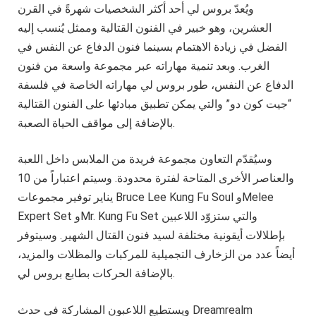
ويُعدّ بروس لي أحد أكثر الشخصيات شهرةً في القرن
العشرين، وهو خبير في الفنون القتالية وممثل يُنسب إليه
الفضل في زيادة الاهتمام بسينما فنون الدفاع عن النفس في
الغرب. وبعد تنمية مهاراته عبر مجموعة واسعة من فنون
الدفاع عن النفس، طور بروس لي مهاراته الخاصة في فلسفة
“جيت كون دو” والتي يمكن تطبيق مبادئها على الفنون القتالية
بالإضافة إلى مواقف الحياة الصعبة.
وسيُقدّم التعاون مجموعة فريدة من الملابس داخل اللعبة
والعناصر الأخرى المتاحة لفترة محدودة. وسيتم اعتباراً من 10
يناير توفير مجموعات Bruce Lee Kung Fu Soul وMelee
Expert Set وMr. Kung Fu Set والتي ستزوّد اللاعبين
بإطلالات أيقونية مختلفة لسيد فنون القتال الشهير. وسيتوفر
أيضاً عدد من الزخارف التجميلية للمركبات والمظلات والمزيد،
بالإضافة الحركات بطابع بروس لي.
ويستطيع اللاعبون المشاركة في حدث Dreamrealm