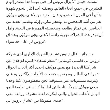
تنسنت جيمز: “لا يزال بروس لي حتى يومنا هذا مصدر إلهام
للكثيرين في جميع أنحاء العالم. وبصفته أحد أكثر النجوم شهرةً
وتأثيراً في القرن العشرين، فإن العديد من لاعبي
ببجي موبايل
هم من أشد المعجبين به. ونفخر بتكريم إرثه وتقديم العديد من
العناصر التي تمتاز بطابعه وشخصيته المميزة في اللعبة. وآمل
أن توفر هذه الشراكة تجربة رائعة للاعبي
ببجي موبايل
وعشاق
بروس لي على حد سواء”.
من جانبه، قال دينيس تشانغ، الشريك الإداري لدى شركة
بروس لي فاميلي كومباني: “نشعر بسعادة كبيرة للإعلان عن
شراكتنا الجديدة مع
ببجي موبايل
، إحدى أكثر ألعاب الجوال
شهرةً في العالم. ومع نمو مجتمعات الألعاب الإلكترونية على
الإنترنت بمستويات غير مسبوقة، نحن محظوظون لأننا وجدنا
ببجي موبايل
شريكًا لنا، والتي لطالما كانت في طليعة النمو
الهائل لألعاب الجوال والتي ابتكرت لعبة مشوقة ورائعة تلقى
صدى ملموسًا بين عشاق بروس لي”.