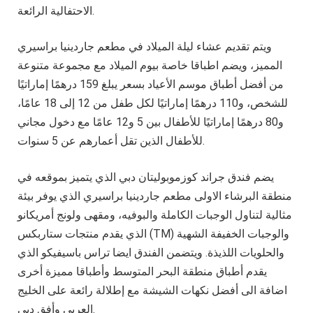
الاحتفالية الرائعة.
ويتم تقديم عشاء ليلة الميلاد في مطعم جاردينيا براسيري
المميز، ويضم اطباقا خاصة بيوم الميلاد مع مجموعة متنوعة
من أفضل أطباق موسم الأعياد بسعر يبلغ 159 درهمًا إماراتيًا
للشخص، و110 درهمًا إماراتيًا لكل طفل من 12 إلى 18 عامًا،
و80 درهمًا إماراتيًا للأطفال بين 5 و12 عامًا مع دخول مجاني
للأطفال الذين تقل أعمارهم عن 5 سنوات.
يضم فندق جراند كوزموبوليتان دبي الذي يتميز بموقعه في
منطقة البرشاء الاولى مطعم جاردينيا براسيري الذي يوفر بيئة
مثالية لتناول الوجبات الكاملة والبوفيه، ومقهى ولونج أمريكانو
الذي يقدم منتجات ستاربكس (TM) والوجبات الخفيفة الشهية
والحلويات اللذيذة. ويتضمن الفندق ايضا تراس باسيفيكو الذي
يقدم أطباق منطقة البحر المتوسط وأطباقا مميزة أخرى
اضافة الى أفضل نكهات الشيشة مع إطلالة رائعة على الخليج
العربي وأفق دبي.