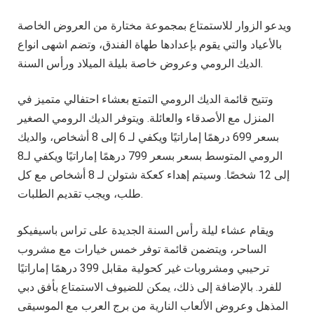
ويدعو الزوار للاستمتاع بمجموعة مختارة من العروض الخاصة
بالأعياد والتي يقوم بإعدادها طهاة الفندق، وتضم اشهى انواع
الديك الرومي وعروض خاصة بليلة الميلاد ورأس السنة.
وتتيح قائمة الديك الرومي التمتع بعشاء احتفالي متميز في
المنزل مع الأصدقاء والعائلة. ويتوفر الديك الرومي الصغير
بسعر 699 درهمًا إماراتيًا ويكفي لـ 6 إلى 8 أشخاص، والديك
الرومي المتوسط بسعر بسعر 799 درهمًا إماراتيًا ويكفي لـ8
إلى 12 شخصًا. وسيتم إهداء كعكة شتولن لـ 8 أشخاص مع كل
طلب، ويجب تقديم الطلبات.
ويقام عشاء ليلة رأس السنة الجديدة على تراس باسيفيكو
الساحر، ويتضمن قائمة توفر خمس خيارات مع مشروب
ترحيبي ومشروبات غير كحولية مقابل 399 درهمًا إماراتيًا
للفرد. بالإضافة إلى ذلك، يمكن للضيوف الاستمتاع بأفق دبي
المذهل وعروض الألعاب النارية من برج العرب مع الموسيقى