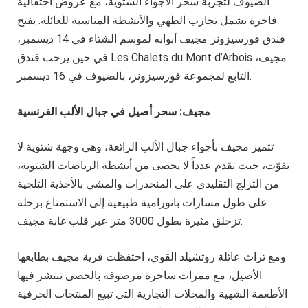
الضيوف لتجربة سحر الأجواء الشتوية، مع عروض احتفالية
فاخرة تشمل تجارب الطهي والأنشطة المناسبة للعائلة. يفتح
فندق فورسيزونز مجيف أبوابه لموسم الشتاء في 14 ديسمبر،
في حين يرحب فندق Les Chalets du Mont d’Arbois مجيف،
التابع لمجموعة فورسيزونز، بالضيوف في 16 ديسمبر.
مجيف: سحر أصيل في جبال الألب الفرنسية
تتميز مجيف بأجواء جبال الألب الرائعة، وهي وجهة شتوية لا
تفوّت، حيث تقدم عدداً لا يحصى من أنشطة الرياضات الشتوية،
من التزلج التقليدي على المنحدرات والمشي بالأحذية الثلجية
على طول مسارات بانورامية طبيعية إلى الاستمتاع برحلة
تزحلق مثيرة بطول 3000 متر عبر قلب غابة مجيف.
ومع تراث عائلة روتشيلد القوي، احتفظت قرية مجيف بطابعها
الأصيل، مع ممرات ساحرة مرصوفة بالحصى تنتشر فيها
الأطعمة الشهية والمحلات التجارية التي تبيع المنتجات الحرفية