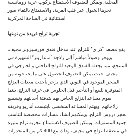
المحلية. ويمكن للضيوف الاستمتاع بركوب عربة رومانسية
تجرها الخيول عبر قلب القرية، والاستمتاع بالتقاء صور
استثنائية في الساحة المركزية.
تجربة تزلج فريدة من نوعها
يقع مصعد “كراي” للتزلج عند مدخل فندق فورسيزونز مجيف،
ويوفر وصولاً مباشراً إلى زلاجة “ماندارينز” الشهيرة في
المنتجع، مما يجعله الفندق الوحيد للتزلج الداخلي والخارجي في
مجيف. حيث يمكن للضيوف الحصول على ما يحتاجونه من
المتجر الموجود في اللوبي الذي يزخر بأحدث معدات التزلج
المتوفرة للبيع أو التأجير قبل الجلوس في غرفة التزلج، بينما
يقوم مساعد التزلج الخاص بهم بتدفئة أحذيتهم وتشميع
زلاجاتهم. ويهتم المساعد الشخصي بابتيست أندريو وفريقه
بحجز دروس التزلج، ويمكنهم إنشاء مسارات مخصصة لتناسب
جميع المستويات. ويمكن للضيوف الاستمتاع بتجربة تزلج مثيرة
في منطقة التزلج في مجيف، وذلك مع 400 كم من المنحدرات