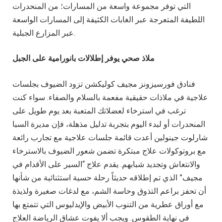
التي توفر مجموعة واسعة من المسارات؛ من المنحدرات
اللطيفة المتعرجة عبر الغابات الكثيفة إلى المسارات الواسعة
عبر المزارع الجبلية.
ملاذ صحي يوفر إطلالات بانورامية على الجبل
فنادق فورسيزونز مجيف كوليكشن تزود الضيوف بجلسات
علاجية في ملاذات حقيقية مفعمة بالسلام والصفاء. سواء كنت
ترغب في استرخاء لعضلاتك المتعبة بعد يوم طويل على
المنحدرات أو لبدء اليوم بتجربة تدليل مذهلة، فإن مديرة السبا
شارلوت جينولين أعدت قائمة جلسات علاجية مع تجارب رائعة
مع بروتوكولات علاج مبتكرة تضمن شعور الضيوف بالاسترخاء
والانتعاش وتجديد شبابهم. يقدم علاج “السير على الأقدام في
مجيف” الذي تم إطلاقه حديثاً رحلة حسية استثنائية من شأنها
أن تحفز براعم التذوق وحاسة الشم، مع لدغات صغيرة ولذيذة
مع أوراق عطرية من التنوب الأبيض والإيدليوس التي تتمتع بها
في نهاية الطقوس. ويجب ألا يفوت عشاق الرياضة العلاج