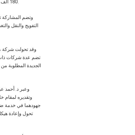
180 ألف حاج سنوياً من خلال 43 مركز تقديم خدمه تعمل جميعها بكامل طاقتها لراحة ضيوف الرحمن.
وتضم المشاركة تع
التفويج والنقل والت
وقد تحولت شركة مط
تضم عدة شركات ذات 
الجديدة المطلوبة من 
وعبر د. أحمد ع
وتقديره لمقام خا
جهودهما في خدمة ضيو
تحول وإعادة هيكلة