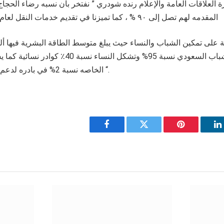
 العلاقات العامة والإعلام رنده شودري ” نفتخر بأن نسبه رضاء الحج
المقدمه لهم تصل إلى ٩٠؜ % ، كما تميزنا في تقديم خدمات النقل لعام ١٤٤٣هـ بنسبة ٩٩٪” ؜
 على تمكين الشباب والنساء حيث يبلغ متوسط الطاقة البشرية فيها
سنويا يشكل منها الشباب السعودي نسبة 95% وتشكل الن
الخاصه نسبة 2% في بادره لدعم جميع شرائح المجتمع “.
Facebook
Twitter
Pinterest
L