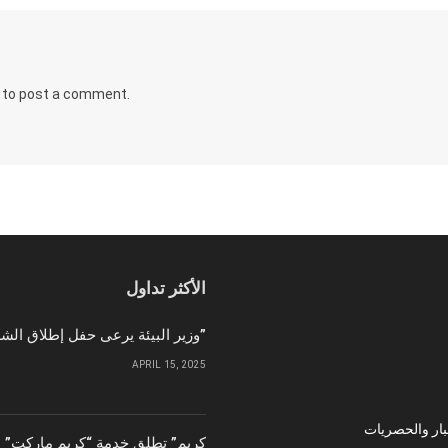
to post a comment.
الأكثر تداول
وزير البيئة يرعى حفل إطلاق الشركة الوطنية لإمدادات الحبوب “سابل”
APRIL 15, 2025
بار والحصريات
“كريم” تطلق خدمة “كريم ماركت” ل