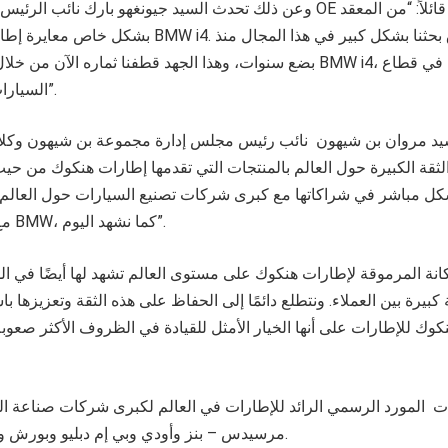
وعن ذلك تحدث السيد جيونغهو بارك نائب الرئيس التنفيذي ومدير قسم OE في هنك
بشكل خاص معايرة إطار سيارة كهربائية مثل BMW i4. لذا قم
بضع سنوات، وهذا الجهد قطفنا ثماره الآن من خلال توفير المنتج لسيارة MW i4
السيارات الرياضية الكهربائية”.
لسيد مروان بن شيهون نائب رئيس مجلس إدارة مجموعة بن شيهون وكل
الثقة الكبيرة حول العالم بالمنتجات التي تقدمها إطارات هنكوك من حيث
ل مباشر في شراكاتها مع كبرى شركات تصنيع السيارات حول العالم.
مع شركة مرموقة مثل BMW، كما نشهد اليوم”.
انة المرموقة لإطارات هنكوك على مستوى العالم تشهد لها أيضًا في 
ة كبيرة بين العملاء. ونتطلع دائمًا إلى الحفاظ على هذه الثقة وتعزيزها 
نكوك للإطارات على أنها الخيار الأمثل للقيادة في الظروف الأكثر صع
ت المورد الرسمي الرائد للإطارات في العالم لكبرى شركات صناعة ال
مرسيدس – بنز وأودي وبي إم دبليو وبورش وفولكس واجن وتيسلا.