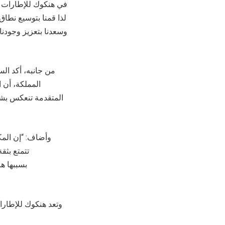
من جانبه، أكد ا
المملكة، أن 
المتقدمة تنعكس بشك
وأضاف: “إن المك
تتمتع بثق
بسببها ه
وتعد هنكوك للإطارا