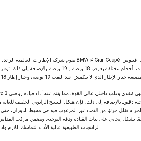
ه دقيق. بالإضافة إلى ذلك، فإن هيكل النسيج الرايوني الخفيف للغاية ومو
زام تقلل جزئيًا من التمدد غير المرغوب فيه في محيط الدوران، حتى 
أيضًا بشكل إيجابي على ثبات القيادة ودقة التوجيه. ويضمن مركب المد
الراتنجات الطبيعية عالية الأداء التماسك اللازم وأداء الجر والكبح الممتاز.