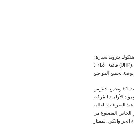
تقوم شركة الإطارات العالمية الرائدة هنكوك بتزويد سيارة BMW i4 Gran Coupé بإطارات فنتوس S1 evo
:
3 فائقة الأداء (UHP)، حيث تأتي الإطارات بأحجام مختلفة بعرض 18 بوصة و 19 بوصة. بالإضافة إلى ذلك، توفر
وتجمع فنتوس S1 evo 3 بين جدار جانبي مُقوى وقلب داخلي عالي القوة، مما ينتج عنه أداء قيادة رياضي
اد الأراميد المُركبة
عند السرعات العالية
اس الخاص المصنوع من