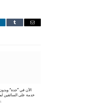
inkedIn
Tumblr
Email
الآن في “جدة” وبدو
خدمة على السائقين لمدة 6 أ
25