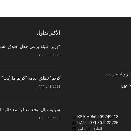
الأكثر تداول
وزير البيئة يرعى حفل إطلاق الشركة الوطنية لإمدادات الحبوب “سابل”
APRIL 15, 2025
بار والحصريات
“كريم” تطلق خدمة “كريم ماركت” ل
Eat ‘
APRIL 15, 2025
سيليستيال توقع اتفاقية مع دائرة 
KSA: +966 509749018
APRIL 15, 2025
UAE: +971 504023725
العلاقات العامه