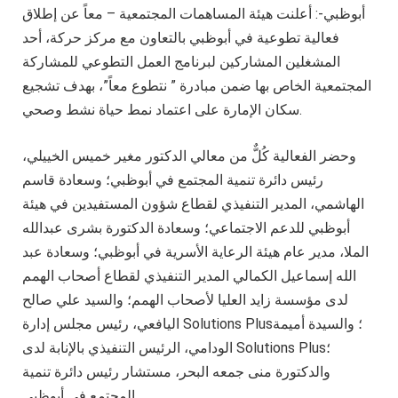
أبوظبي-: أعلنت هيئة المساهمات المجتمعية – معاً عن إطلاق
فعالية تطوعية في أبوظبي بالتعاون مع مركز حركة، أحد
المشغلين المشاركين لبرنامج العمل التطوعي للمشاركة
المجتمعية الخاص بها ضمن مبادرة ” نتطوع معاً”، بهدف تشجيع
سكان الإمارة على اعتماد نمط حياة نشط وصحي.
وحضر الفعالية كُلٌّ من معالي الدكتور مغير خميس الخييلي،
رئيس دائرة تنمية المجتمع في أبوظبي؛ وسعادة قاسم
الهاشمي، المدير التنفيذي لقطاع شؤون المستفيدين في هيئة
أبوظبي للدعم الاجتماعي؛ وسعادة الدكتورة بشرى عبدالله
الملا، مدير عام هيئة الرعاية الأسرية في أبوظبي؛ وسعادة عبد
الله إسماعيل الكمالي المدير التنفيذي لقطاع أصحاب الهمم
لدى مؤسسة زايد العليا لأصحاب الهمم؛ والسيد علي صالح
اليافعي، رئيس مجلس إدارة Solutions Plus؛ والسيدة أميمة
الودامي، الرئيس التنفيذي بالإنابة لدى Solutions Plus؛
والدكتورة منى جمعه البحر، مستشار رئيس دائرة تنمية
المجتمع في أبوظبي.