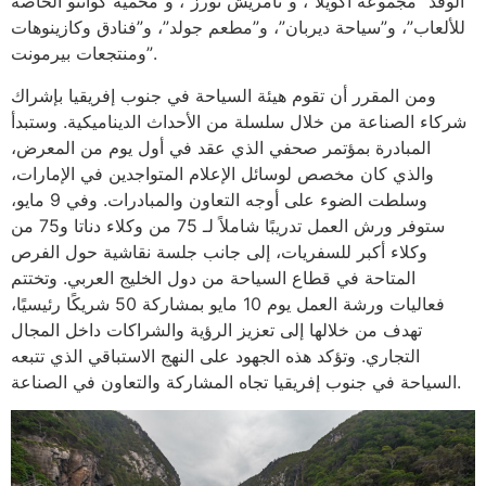
الوفد “مجموعة أكويلا”، و”تامريش تورز”، و”محمية كوانتو الخاصة
للألعاب”، و”سياحة ديربان”، و”مطعم جولد”، و”فنادق وكازينوهات
ومنتجعات بيرمونت”.
ومن المقرر أن تقوم هيئة السياحة في جنوب إفريقيا بإشراك
شركاء الصناعة من خلال سلسلة من الأحداث الديناميكية. وستبدأ
المبادرة بمؤتمر صحفي الذي عقد في أول يوم من المعرض،
والذي كان مخصص لوسائل الإعلام المتواجدين في الإمارات،
وسلطت الضوء على أوجه التعاون والمبادرات. وفي 9 مايو،
ستوفر ورش العمل تدريبًا شاملاً لـ 75 من وكلاء دناتا و75 من
وكلاء أكبر للسفريات، إلى جانب جلسة نقاشية حول الفرص
المتاحة في قطاع السياحة من دول الخليج العربي. وتختتم
فعاليات ورشة العمل يوم 10 مايو بمشاركة 50 شريكًا رئيسيًا،
تهدف من خلالها إلى تعزيز الرؤية والشراكات داخل المجال
التجاري. وتؤكد هذه الجهود على النهج الاستباقي الذي تتبعه
السياحة في جنوب إفريقيا تجاه المشاركة والتعاون في الصناعة.