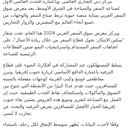
مركز دبي التجاري العالمي. وباعتباره الحدث العالمي الأول
لصناعة السفر والسياحة في الشرق الأوسط، يعد معرض سوق
السفر العربي بمثابة منصة حيوية تربط صناع السفر والوجهات من
جميع أنحاء العالم مع المشترين والزوار التجاريين.
ويركز معرض سوق السفر العربي 2024 هذا العام، تحت شعار
“تمكين الابتكار: تحول قطاع السفر من خلال ريادة الأعمال”، على
اتجاهات السفر المستدام واستراتيجيات النمو ضمن القطاعات
الرئيسية للصناعة.
يسلط المستهلكون عند المشاركة في أفكارنا، الضوء على قطاع
الترفيه باعتباره الدافع الأساسي لزيارة جنوب إفريقيا. وتبرز
مقاطعتي غوتنغ وكيب الغربية كوجهات مفضلة بالنسبة
للمسافرين، حيث تقدم عددًا كبيرًا من الأنشطة التي تتنوع بين
التسوق والمأكولات واستكشاف نقاط الجذب الطبيعية. حيث إن
العمل مع الصناعة لتعزيز وتنويع هذه العروض يضمن بقاء جنوب
إفريقيا الخيار الأفضل للمسافرين بغرض الترفيه والبحث عن
تجارب لا تُنسى.
وفقًا لأحدث البيانات، يُظهر متوسط الإنفاق لكل رحلة، باستثناء