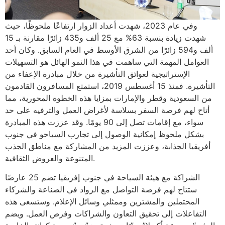
وفي عام 2023، شهدت أعداد الزوار ارتفاعًا ملحوظًا، حيث
شهدت زيادة بنسبة 63% مع 25 ألف و435 زائرًا مقارنة بـ 15
ألف و594 زائرًا من الشرق الأوسط في العام السابق. وكان أحد
العوامل المهمة التي ساهمت في هذا النمو الهائل هو التسهيلات
الإستراتيجية لعوائق التأشيرة من خلال مبادرة الإعفاء من
التأشيرة. فمنذ 15 أغسطس 2019، استمتع المسافرون القادمون
من السعودية وقطر والإمارات بمزايا هذه الخطوة المحورية، مما
أتاح لهم فرصة السفر بسلاسة لأغراض العمل والترفيه على حد
سواء، مع إقامات تصل إلى 90 يومًا. وقد عززت هذه المبادرة
بشكل ملحوظ إمكانية الوصول إلى تجارب السياحو في جنوب
أفريقيا الجذابة، وعززت المزيد من المشاركة مع مناطق الجذب
المتنوعة والعروض الثقافية.
الشراكة مع هيئة السياحة في جنوب إفريقيا تضم 25 عارضًا
ستتاح لهم فرصة التواصل مع الرواد في الصناعة والشركاء
المحتملين والمشترين وممثلي وسائل الإعلام. وستسعى هذه
التفاعلات إلى تحقيق التعاون والشراكات وفرص العمل. ويضم