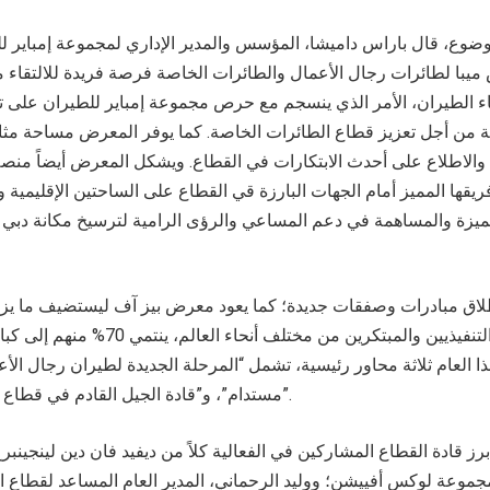
موضوع، قال باراس داميشا، المؤسس والمدير الإداري لمجموعة إمباير للط
 معرض ميبا لطائرات رجال الأعمال والطائرات الخاصة فرصة فريدة للالتق
ء الطيران، الأمر الذي ينسجم مع حرص مجموعة إمباير للطيران على تنم
ة من أجل تعزيز قطاع الطائرات الخاصة. كما يوفر المعرض مساحة مثال
الاطلاع على أحدث الابتكارات في القطاع. ويشكل المعرض أيضاً منص
يقها المميز أمام الجهات البارزة قي القطاع على الساحتين الإقليمية وا
مميزة والمساهمة في دعم المساعي والرؤى الرامية لترسيخ مكانة دبي
أبرز المسؤولين التنفيذيين والمبتكرين من مخت
ا العام ثلاثة محاور رئيسية، تشمل “المرحلة الجديدة لطيران رجال الأ
مستدام”، و”قادة الجيل القادم في قطاع طيران رجال الأعمال”.
رز قادة القطاع المشاركين في الفعالية كلاً من ديفيد فان دين لينجي
موعة لوكس أفييشن؛ ووليد الرحماني، المدير العام المساعد لقطاع ا