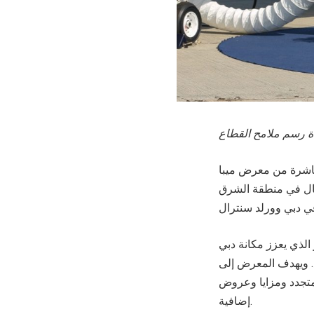
دة رسم ملامح القطاع
ت الدورة العاشرة من معرض ميبا
مال في منطقة الشرق
ة أيام لتستقبل زواراً من أكثر من 95 دولة، الأمر الذي يعزز مكانة دبي
. ويهدف المعرض إلى
 متجدد ومزايا وعروض
إضافية.