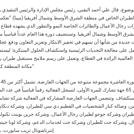
الموضوع، قال علي أحمد النقبي، رئيس مجلس الإدارة والرئيس التنفيذ
لطيران الخاص في منطقة الشرق الأوسط وشمال أفريقيا (ميبا): “تعكس
ت رجال الأعمال والطائرات الخاصة النمو والتطور الذي يشهده قطاع 
شرق الأوسط وشمال أفريقيا. وتستضيف دورة هذا العام عدداً قياسياً 
يدة من شأنها أن تسهم في تحفيز الابتكار وتعزيز التعاون ودفع عجلة
 على معالجة التحديات الرئيسية واستكشاف الحلول المبتكرة؛ ليستم
العالمية الرائدة في القطاع، وتعمل على رسم ملامح مستقبل طيران ر
مكانة المنطقة كمركز عالمي للطيران”.
وعالمية، مع أكثر من 65 جهة تشارك للمرة الأولى، لتسجل الفعالية رقماً قياسياً في 
استكشاف. وتتضمن الجهات العارضة المشاركة في الفعالية شركة تشاب
شن، وصالة كبار الشخصيات في الفطيم دي سي للطيران، وشركة دنكان
لطيران وشركة جوجو لطيران رجال الأعمال، وشركة جرين بوينت تكنولو
نال، وشركة جت للطيران وشركة جت لخدمات الدعم، وشركة لونا جيت
إنترناشونال تريب سابورت، ومنصة فيكتور وغيرها.