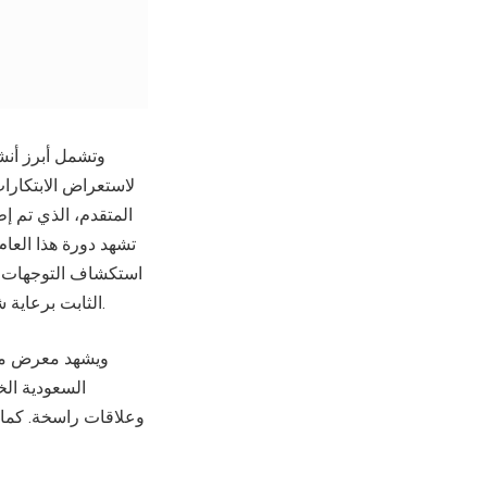
وتشمل أبرز أن
لاستعراض الابتكارا
المتقدم، الذي تم إط
تشهد دورة هذا العام
استكشاف التوجهات ا
الثابت برعاية شركة فالكون، وهو فعالية مخصصة لأشهر العلامات العالمية الفاخرة وطائرات رجال الأعمال.
ويشهد معرض ميب
السعودية الخ
وعلاقات راسخة. كما ي