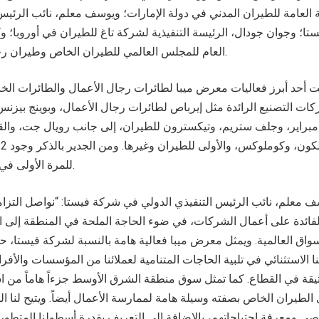
ئة العامة للطيران المدني في دولة الإمارات؛ ويوسف معلم، نائب الرئيس
ا؛ وجوان جودال، الرئيسة التنفيذية لشركة تاغ للطيران في أوروبا؛ وك
العام للمجلس العالمي للطيران الخاص وطيران رجال الأعمال، وغيرهم.
كات التصنيع الرائدة مثل إيرباص لطائرات رجال الأعمال، وبوينج بيزنس
مبراير، وجلف ستريم، وتيكسترون للطيران، إلى جانب رويال جت، وال
للمرة الأولى في هذه الفعالية المميزة.
ف معلم، نائب الرئيس التنفيذي الدولي في شركة فيستا: “نواصل التزام
بالفائدة على أعمال الشركات، في ضوء الحاجة الملحة في المنطقة إلى 
أسواق العالمية. ويمثل معرض ميبا فعالية هامة بالنسبة لشركة فيستا، 
 الاستثنائي في تلبية الحاجات المتنامية لعملائنا من المؤسسات والأفر
لوثيقة في القطاع. كما تمثل سوق منطقة الشرق الأوسط جزءاً هاماً من ا
الطيران الخاص بصفته وسيلة هامة لممارسة الأعمال أيضاً. ويتيح لنا ا
ي ومعرفة احتياجاتهم، بالإضافة إلى التعريف بقدرة أسطولنا المتطور 