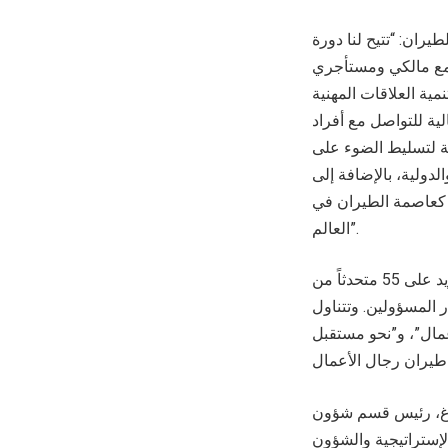
يران: “تتيح لنا دورة
اء مع مالكي ومستأجري
ية العلاقات المهنية
ية للتواصل مع أفراد
ة لتسليط الضوء على
لدولية، بالإضافة إلى
 كعاصمة الطيران في
العالم”.
وتشهد الفعالية إطلاق مبادرات وصفقات جديدة؛ كما يعود معرض بيز آف ليستضيف ما يزيد على 55 متحدثاً من
لف أنحاء العالم، ينتمي 70% منهم إلى كبار المسؤولين. وتتناول
عمال”، و”نحو مستقبل
نبرغ، رئيس قسم شؤون
لإستراتيجية والشؤون