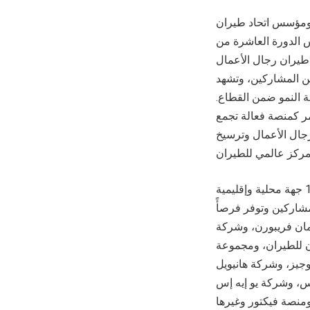
ي ومؤسس اتحاد طيران
 الدورة العاشرة من
طيران رجال الأعمال
من المشاركين، وتشهد
 النمو ضمن القطاع.
ر كمنصة فعالة تجمع
جال الأعمال وترسيخ
وتستضيف الدورة العاشرة مجموعة متنوعة من الجهات العارضة، تشمل أكثر من 145 جهة محلية وإقليمية
عدد المشاركين وتوفر فرصأً
مان فريبورن، وشركة
 للطيران، ومجموعة
جيز، وشركة هانيويل
س، وشركة يو إيه إس