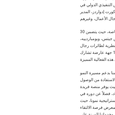
 التنفيذي الدولي في
ورت إدواردز، المدير
ويمثل المعرض الثابت أحد أبرز فعاليات معرض ميبا لطائرات رجال الأعمال والطائرات الخاصة، حيث يتضمن 30
 جيتس، وبومباردييه،
قطرية لطائرات رجال
الأعمال، وفيستا، وفالكون، وكوملوكس، والأولى للطيران وغيرها. ومن الجدير بالذكر وجود 12 جهة عارضة تشارك
نا بدعم مسيرة النمو
الاستفادة من الوصول
حيث يوفر منصة فريدة
اد، فضلاً عن دوره في
ستراتيجية نمونا، حيث
لمعرض فرصة الالتقاء
وخدماتنا المرنة على