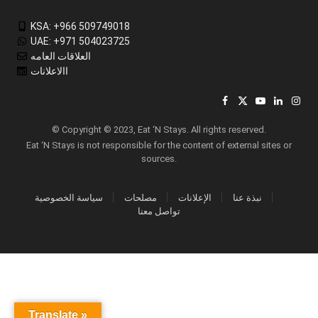
KSA: +966 509749018
UAE: +971 504023725
العلاقات العامه
االاعلانات
Facebook
X
YouTube
LinkedIn
Inst
(Twitter)
© Copyright © 2023, Eat ‘N Stays. All rights reserved.
Eat ‘N Stays is not responsible for the content of external sites or
sources.
نبذة عنا
الإعلانات
مصلحات
سياسة الخصوصية
تواصل معنا
Translate »