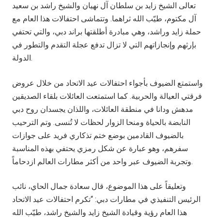
تعالى الشيخ زايد بن سلطان آل نهيان والشيخ راشد بن سعيد
آل مكتوم، طيّب الله ثراهما. وتتماشى احتفالات هذا العام مع
حملة زايد وراشد، وهي مبادرة أطلقتها براند دبي، والتي تحتفي
بإرثهم وإنجازاتهم التي لا تزال تدفع عجلة التقدم والتطور في
الدولة.
واستمتع الضيوف بأجواء احتفالات عيد الاتحاد من خلال عروض
فرقتي العيالة والحربية. كما استمتعت العائلات بلقاء الصديقين
مدهش ودانا في منطقة العائلات، واللذان يجسدان روح دبي
النابضة بالحياة ومنحا الزوار لحظات لا تُنسى. وتم الترحيب
بالضيوف القادمين بوضع ختم تذكاري فريد على جوازات
سفرهم، وهو عبارة عن شكل رمزي يحتفي بهذه المناسبة
وتجربة الضيوف عبر واحد من أكثر مطارات العالم ازدحاماً.
وتعليقاً على هذا الموضوع، قال سعادة جمال الحاي، نائب
الرئيس التنفيذي في مطارات دبي: “تكرم احتفالات عيد الاتحاد
هذا العام رؤية وقيادة الشيخ زايد والشيخ راشد، طيّب الله