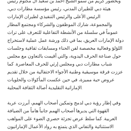
وبحضور كريم من سمو الشيخ أحمد بن سعيد آل مكتوم رئيس
هيئة دبي للطيران المدني، رئيس مؤسسة مطارات دبي،
الرئيس الأعلى والرئيس التنفيذي لطيران الإمارات
والمجموعة، شارك الموظفون والشركاء ومجتمع المطار
عموماً في سلسلة من الأنشطة التفاعلية للتعرف على تراث
دولة الإمارات العريق، بما في ذلك ورشة عمل عملية لاستخراج
اللؤلؤ وفعالية مخصصة لفن الحناء ومسابقات ثقافية وجلسات
حول صناعة الحرف اليدوية، والتي أقيمت بالتعاون مع مجلس
شباب مطارات دبي ومجلس إرثي للحرف المعاصرة. كما
عززت فرقة موسيقية وطنية الأجواء الاحتفالية من خلال تقديم
عروض حية مميزة، في حين عكست المأكولات والحلويات
الإماراتية التقليدية أصالة الثقافة المحلية.
وفي إطار رؤية دبي لدمج وتمكين أصحاب الهمم، أبرزت عربة
القهوة التي يديرها أصحاب الهمم جانباً هاماً من الضيافة
العربية. كما سلط عرض تجزئة حصري الضوء على المواهب
الاستثنائية والتفاني الذي يتمتع به رواد الأعمال الإماراتيون