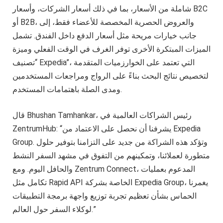
شاملة من الأسعار، بما في ذلك أسعار الشركات، وأسعار B2C
أو B2B، والعروض الحصرية المخصصة للأعضاء فقط، إلى
جانب خيارات مريحة مثل أسعار الدفع داخل الفندق. تشمل
الميزات المبتكرة الأخرى توفر الغرف في الوقت الفعلي وميزة
“تصنيف Expedia”، التي تعتمد على الخوارزميات المتقدمة
لتخصيص نتائج البحث بناءً على الرواج ومراجعات المستخدمين
ومدى الصلة باهتمامات المستخدم.
قال Bhushan Tamhankar، رئيس الشراكات العالمية في
ZentrumHub: “يشرفنا أن نحصل على الاعتماد من Expedia
Group. وتؤكد هذه الشراكة من جديد على التزامنا بتوفير حلول
متطورة لعملائنا، وتمكينهم من التفوق في مشهد السفر النشط
والحافل اليوم. ومع Zentrum Connect، المدعوم بعمليات
تكامل مثل Rapid API الخاصة بشركة Expedia Group، يغمرنا
الحماس بشأن تعظيم تجربة توزيع واجهة برمجة التطبيقات
لوكلاء السفر حول العالم.”