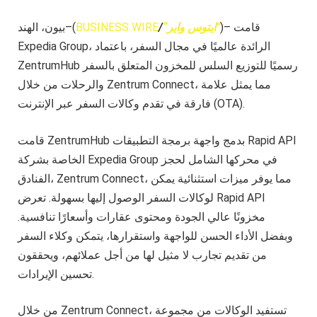
)– قامت
“ايتوس واير”
/
BUSINESS WIRE
بيون، الهند–(
Expedia Group، الرائدة عالميًا في مجال السفر، باعتماد
ZentrumHub رسميًا للتوزيع السلس للمخزون المتعلق بالسفر
والرحلات من خلال Zentrum Connect، مما يمثل علامة
فارقة في تقدم وكالات السفر عبر الإنترنت (OTA).
قامت ZentrumHub بدمج واجهة برمجة التطبيقات Rapid API
الخاصة بشركة Expedia Group في محركها الشامل لحجز
الفنادق، Zentrum Connect، مما يوفر ميزات استثنائية يمكن
لوكالات السفر الوصول إليها بسهولة. تعرض Rapid API
مخزونًا عالي الجودة ومحتوى عقارات وأسعارًا تنافسية.
وبفضل الأداء الحسن للواجهة واستقرارها، يتمكن وكلاء السفر
من تقديم تجارب لا مثيل لها من أجل عملائهم، ويحققون
تحسين الإيرادات.
من خلال Zentrum Connect، تستفيد الوكالات من مجموعة