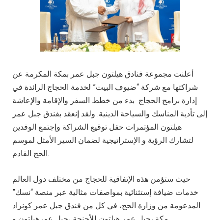
أعلنت مجموعة فنادق هيلتون جبل عمر بمكة المكرمة عن
شراكتها مع شركة “ضيوف البيت” لخدمة الحجاج الرائدة في
إدارة برامج الحجاج بدء من خطط السفر والإقامة والإعاشة
إلى تأدية المناسك والسياحة الدينية. ولقد إنعقد بفندق جبل عمر
هيلتون المؤتمرات حفل توقيع الشراكة وإجتمع الوفدين
لتشارك الرؤية و الإستراتيجية لضمان السير الأمثل لموسم
الحج القادم.
حيث ستؤمن هذه الإتفاقية للحجاج من مختلف دول العالم
خدمات ضيافة إستثنائية بمواصفات مثالية عبر منصة “نسك”
المدعومة من وزارة الحج، في كل من فندق جبل عمر كونراد
مكة ،جبل عمر هيلتون للأجنحة ،جبل عمرهيلتون و