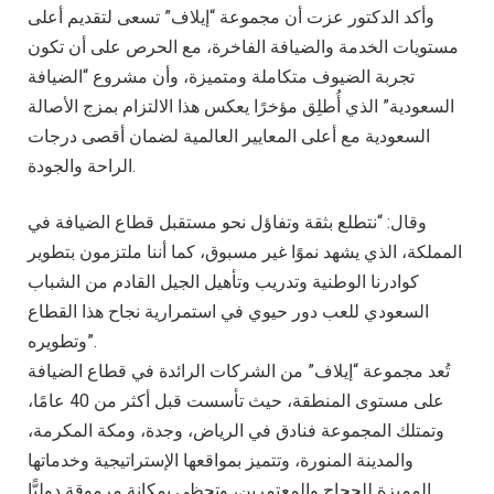
وأكد الدكتور عزت أن مجموعة “إيلاف” تسعى لتقديم أعلى
مستويات الخدمة والضيافة الفاخرة، مع الحرص على أن تكون
تجربة الضيوف متكاملة ومتميزة، وأن مشروع “الضيافة
السعودية” الذي أُطلِق مؤخرًا يعكس هذا الالتزام بمزج الأصالة
السعودية مع أعلى المعايير العالمية لضمان أقصى درجات
الراحة والجودة.
وقال: “نتطلع بثقة وتفاؤل نحو مستقبل قطاع الضيافة في
المملكة، الذي يشهد نموًا غير مسبوق، كما أننا ملتزمون بتطوير
كوادرنا الوطنية وتدريب وتأهيل الجيل القادم من الشباب
السعودي للعب دور حيوي في استمرارية نجاح هذا القطاع
وتطويره”.
تُعد مجموعة “إيلاف” من الشركات الرائدة في قطاع الضيافة
على مستوى المنطقة، حيث تأسست قبل أكثر من 40 عامًا،
وتمتلك المجموعة فنادق في الرياض، وجدة، ومكة المكرمة،
والمدينة المنورة، وتتميز بمواقعها الإستراتيجية وخدماتها
المميزة للحجاج والمعتمرين، وتحظى بمكانة مرموقة دوليًّا