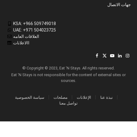
جهات الاتصال
KSA: +966 509749018
UAE: +971 504023725
العلاقات العامه
االاعلانات
Facebook
X
YouTube
LinkedIn
Inst
(Twitter)
© Copyright © 2023, Eat ‘N Stays. All rights reserved.
Eat ‘N Stays is not responsible for the content of external sites or
sources.
نبذة عنا
الإعلانات
مصلحات
سياسة الخصوصية
تواصل معنا