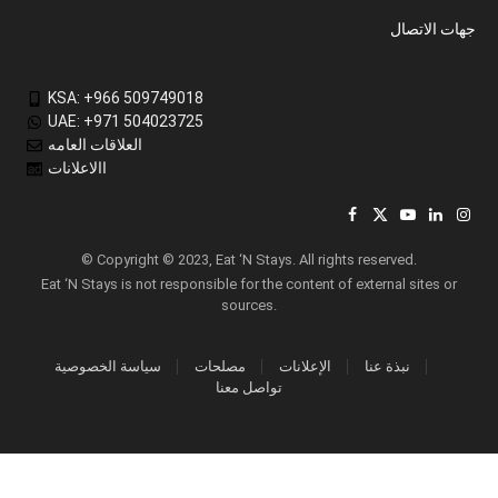
جهات الاتصال
KSA: +966 509749018
UAE: +971 504023725
العلاقات العامه
االاعلانات
Facebook
X
YouTube
LinkedIn
Inst
(Twitter)
© Copyright © 2023, Eat ‘N Stays. All rights reserved.
Eat ‘N Stays is not responsible for the content of external sites or
sources.
نبذة عنا
الإعلانات
مصلحات
سياسة الخصوصية
تواصل معنا