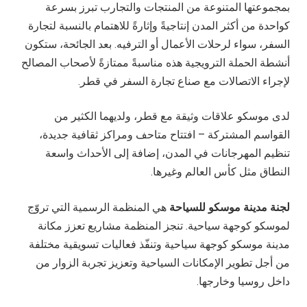
بمجموعتها المتنوعة من المنتجات والتجارب تبرز بسرعة
كواحدة من أكثر المدن إنتاجيةً وإثارةً للاهتمام بالنسبة لتجارة
السفر، سواء لرحلات الأعمال أو الترفيه. بعد الجائحة، ستكون
أنشطة الحملة الترويجية هذه مناسبةً ممتازةً لأصحاب المصالح
لإجراء الاتصالات مع صناع تجارة السفر في قطر.
لدى موسكو علاقات وثيقة مع قطر، ولديهما الكثير من
القواسم المشتركة – افتتاح متاحف ومراكز ثقافية جديدة،
تنظيم المهرجانات في المدن، إضافة إلى الأحداث واسعة
النطاق مثل كأس العالم وغيرها.
لجنة مدينة موسكو للسياحة
هي المنظمة الرسمية التي تروّج
لموسكو كوجهة سياحية. تنجز المنظمة مشاريع تعزز مكانة
مدينة موسكو كوجهة سياحية وتنفّذ فعاليات تسويقية مختلفة
من أجل تطوير الإمكانات السياحية وتعزيز تجربة الزوار من
داخل روسيا وخارجها.