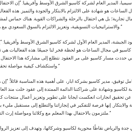
لساعات هو شهادة على الالتزام بالابتكار والجودة والتميز. هذه الفعا
ل تجارية؛ بل هي احتفال بالرحلة والشراكات القوية. هناك حماس لمش
والاستراتيجيات التسويقية، وتعزيز الالتزام بالسوق السعودي مع هذه الذكرى الخمسين.”
اسيو في مجال الساعات هو لحظة فخر لنا جميعًا. هذه الفعاليات هي تكر
تي حددت مسار كاسيو على مر العقود. نتطلع إلى مشاركة هذا الاحتفال 
واستكشاف كيفية مواصلة تحقيق إنجازات كبيرة معًا.”
مل توفيق، مدير كاسيو بشركة ابار، على أهمية هذه المناسبة قائلاً: “إ
عن تحقيق انجازات انعكست ايجابا على تطوير وتعزيز أعمال منتجات كاسي
ة والابتكار. إنها فرصة للتفكير في إنجازاتنا والتطلع إلى مستقبل مليء با
ملتزمون بالاحتفال بهذا المعلم مع وكلائنا ومواصلة إرث التميز الذي تمثله كاسيو.”
ي جدة والرياض نقاطًا محورية لكاسيو وشركائها، وتهدف إلى تعزيز الروا