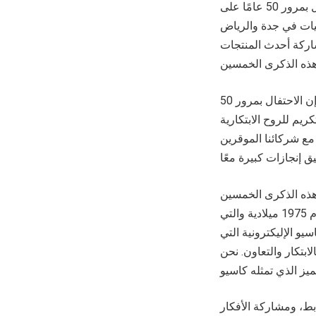
وقال السيد تاكاشي سيميا، المدير العام لشركة كاسيو الشرق الأوسط وأفريقيا: “إن الاحتفال بمرور 50 عامًا على
ليات في جدة والرياض
اركة أحدث المنتجات
وأضاف السيد محمود الجبشة، المدير العام الأول لشركة كاسيو الشرق الأوسط وأفريقيا: “إن الاحتفال بمرور 50
يم للروح الابتكارية
مع شركائنا الموقرين
ن هذه الذكرى الخمسين
هي علامة فارقة مهمة لكاسيو وشهادة على شراكتنا الدائمة الممتدة إلى عقود خلت منذ العام 1975 ميلادية والتي
و الإليكترونية التي
لابتكار والتعاون. نحن
بط، ومشاركة الأفكار