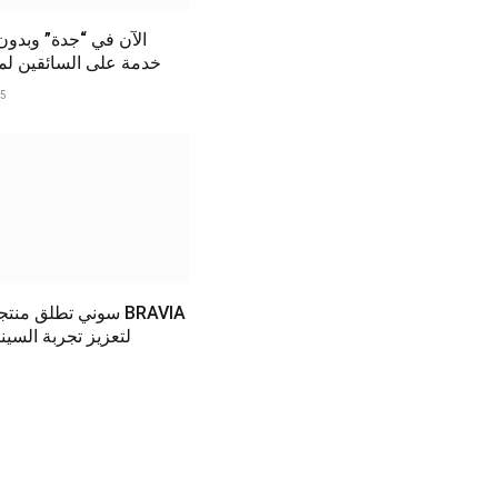
الآن في “جدة” وبدو
خدمة على السائقين لمدة 6 أ
25
سوني تطلق منتجات م
لتعزيز تجربة السينم