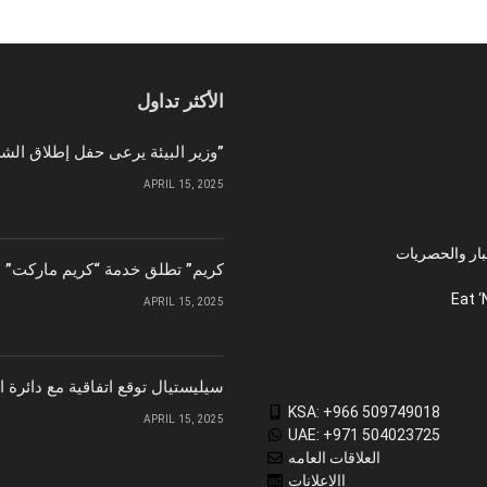
الأكثر تداول
وزير البيئة يرعى حفل إطلاق الشركة الوطنية لإمدادات الحبوب “سابل”
APRIL 15, 2025
بار والحصريات
“كريم” تطلق خدمة “كريم ماركت” ل
Eat ‘
APRIL 15, 2025
سيليستيال توقع اتفاقية مع دائرة 
KSA: +966 509749018
APRIL 15, 2025
UAE: +971 504023725
العلاقات العامه
االاعلانات