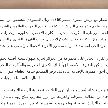
ي خيمة مطعم حرّة. يضم البرنش تشكيلة غنية من النكهات العالمية والش
لحم، الروبيان، المأكولات البحرية بالكاري الأخضر، الشاورما، وخيارا
حلويات مثل الكنافة وكيك الشوكولاتة، إلى جانب القهوة، الشاي، والمشر
عفران الحائز على مجموعة من الجوائز تجربة طهو تايلندية أصيلة تجمع 
يث يمكن للضيوف الاستمتاع بأطباق الكاري العطرية، والمأكولات البحري
 أجواء مميزة. بالإضافة إلى ذلك، يوفر المطعم خدمة الطعام طوال اليو
المثالية للاستمتاع بوجبات استثنائية في أي وقت.
 والاسترخاء، يُعد سبا بانيان تري العُلا واحة مثالية للراحة التامة، حي
ة من التقاليد الشرقية والغربية. من أبرز التجارب علاج رويال بانيان،
قنيات التدليك المريحة، وعلاج زيت السمسم لتحفيز الدورة الدموية وتخف