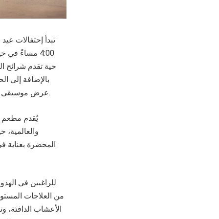
4:00 مساءً ف
حية تقدم شرائح ال
بالإضافة إلى ال
عرض موسيقى العود الحي لمسة دافئة وأنيقة، تعزز الأجواء الاحتفالية وتُضفي على عيد الفطر طابعًا لا يُنسى.
يُقدم مطعم ز
والعالمية، ح
المحضرة بعناية في
للراغبين في الهدوء
من العلاجات المستوحا
الأعشاب الدافئة، وت