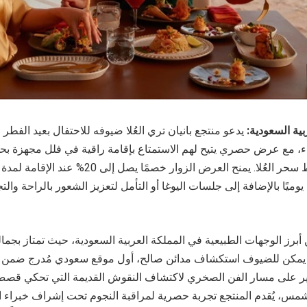
ربية السعودية:
يدعو منتجع بانيان تري العُلا ضيوفه للاحتفال بعيد الفطر
اء، مع عرض حصري يتيح لهم الاستمتاع بإقامة راقية في فلل مجهزة ب
وتجارب غامرة وسط سحر العُلا. يمنح العرض الزوار خص
يوميًا بالإضافة إلى جلسات اليوغا أو التأمل لتعزيز الشعور بالراحة وا
من أبرز الوجهات الطبيعية في المملكة العربية السعودية، حيث تمتاز بجما
. يمكن للضيوف استكشاف مدائن صالح، أول موقع سعودي مُدرج ضمن قا
سير على مسار الفن الصخري لاكتشاف النقوش القديمة التي تحكي قصص
س، يُقدم المنتجع تجربة حصرية لمراقبة النجوم تحت إشراف خبراء الف