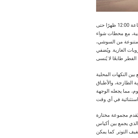
تبدأ إحتفالات عيد الفطر مع برنش حصري بسعر 350++ ريال للسعودي للشخص من الساعة 12:00 ظهرًا حتى
رقية، مع محطات شواء
ت متنوعة من السوشي،
وبات الغازية. ويُضفي
بين النكهات المحلية
ة الطازجة، والأطباق
م، مما يجعله الوجهة
ث يُقدم مجموعة مختارة
 الذي يجمع بين أكياس
يف التوتر. كما يمكن