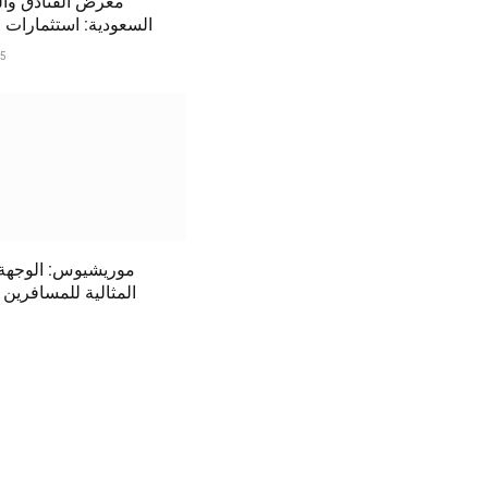
معرض الفنادق وا
السعودية: استثمارات ا
25
موريشيوس: الوجهة ا
المثالية للمسافرين 