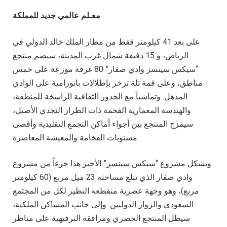
معـلم عالمي جديد للمملكة
على بعد 41 كيلومتر فقط من مطار الملك خالد الدولي في
الرياض، و 15 دقيقة شمال غرب المدينة، سيضم منتجع
“سيكس سينسز وادي صفار” 80 غرفة موزعة على خمس
مناطق، وعلى قمة تلة تزخر بإطلالات بانورامية على الوادي
المذهل. وتماشياً مع الجذور الثقافية الراسخة للمنطقة،
والهندسة المعمارية الفخمة ذات الطراز النجدي الأصيل،
سيمزج المنتجع بين أجواء أماكن التجمع التقليدية وأقصى
مستويات الفخامة والمعيشة المعاصرة.
ويشكل مشروع “سيكس سينسز” الأخير هذا جزءاً من مشروع
وادي صفار الذي تبلغ مساحته 23 ميل مربع (60 كيلومتر
مربع)، وهو وجهة عصرية منقطعة النظير لكل من المجتمع
السعودي والزوار الدوليين. وإلى جانب المساكن الملكية،
سيطل المنتجع الحصري ومرافقه الترفيهية على مناظر