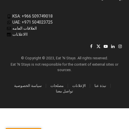
KSA: +966 509749018
UAE: +971 504023725
العلاقات العامه
االاعلانات
Facebook
X
YouTube
LinkedIn
Inst
(Twitter)
© Copyright © 2023, Eat ‘N Stays. All rights reserved.
Eat ‘N Stays is not responsible for the content of external sites or
sources.
نبذة عنا
الإعلانات
مصلحات
سياسة الخصوصية
تواصل معنا