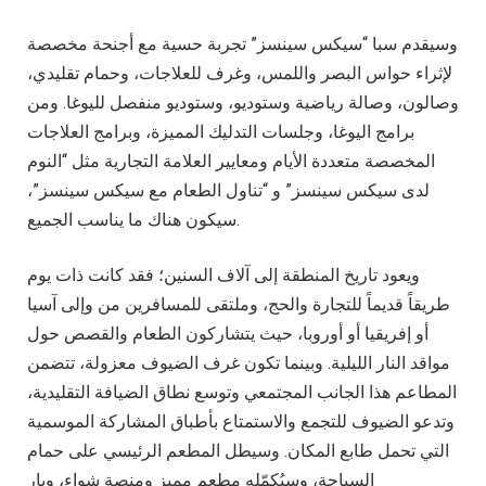
وسيقدم سبا “سيكس سينسز” تجربة حسية مع أجنحة مخصصة
لإثراء حواس البصر واللمس، وغرف للعلاجات، وحمام تقليدي،
وصالون، وصالة رياضية وستوديو، وستوديو منفصل لليوغا. ومن
برامج اليوغا، وجلسات التدليك المميزة، وبرامج العلاجات
المخصصة متعددة الأيام ومعايير العلامة التجارية مثل “النوم
لدى سيكس سينسز” و “تناول الطعام مع سيكس سينسز”،
سيكون هناك ما يناسب الجميع.
ويعود تاريخ المنطقة إلى آلاف السنين؛ فقد كانت ذات يوم
طريقاً قديماً للتجارة والحج، وملتقى للمسافرين من وإلى آسيا
أو إفريقيا أو أوروبا، حيث يتشاركون الطعام والقصص حول
مواقد النار الليلية. وبينما تكون غرف الضيوف معزولة، تتضمن
المطاعم هذا الجانب المجتمعي وتوسع نطاق الضيافة التقليدية،
وتدعو الضيوف للتجمع والاستمتاع بأطباق المشاركة الموسمية
التي تحمل طابع المكان. وسيطل المطعم الرئيسي على حمام
السباحة، وسيُكمّله مطعم مميز ومنصة شواء، وبار