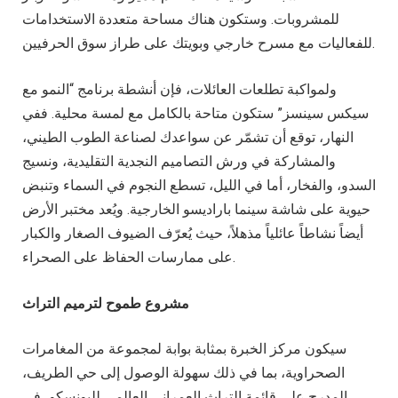
للمشروبات. وستكون هناك مساحة متعددة الاستخدامات
للفعاليات مع مسرح خارجي وبويتك على طراز سوق الحرفيين.
ولمواكبة تطلعات العائلات، فإن أنشطة برنامج “النمو مع
سيكس سينسز” ستكون متاحة بالكامل مع لمسة محلية. ففي
النهار، توقع أن تشمّر عن سواعدك لصناعة الطوب الطيني،
والمشاركة في ورش التصاميم النجدية التقليدية، ونسيج
السدو، والفخار، أما في الليل، تسطع النجوم في السماء وتنبض
حيوية على شاشة سينما باراديسو الخارجية. ويُعد مختبر الأرض
أيضاً نشاطاً عائلياً مذهلاً، حيث يُعرّف الضيوف الصغار والكبار
على ممارسات الحفاظ على الصحراء.
مشروع طموح لترميم التراث
سيكون مركز الخبرة بمثابة بوابة لمجموعة من المغامرات
الصحراوية، بما في ذلك سهولة الوصول إلى حي الطريف،
المدرج على قائمة التراث العمراني العالمي لليونسكو، في