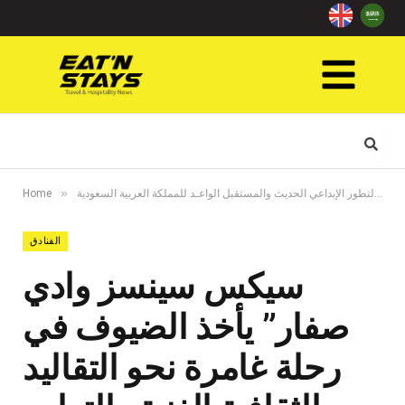
»
سيكس سينسز وادي صفار” يأخذ الضيوف في رحلة غامرة نحو التقاليد الثقافية الغنية والتطور الإبداعي الحديث والمستقبل الواعـد للمملكة العربية السعودية
Home
الفنادق
سيكس سينسز وادي
صفار” يأخذ الضيوف في
رحلة غامرة نحو التقاليد