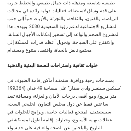
طبيعية شاسعة ومذهلة ذات جمال طبيعي. والخطط جارية
على قدم وساق لاستضافة فعاليات دولية رائدة في مجالات
الرياضة، والفنون، والثقافة، والتجزئة والأزياء، جنباً إلى جنب
المشاريع الاجتماعية لدعم رؤية السعودية 2030. ويهدف هذا
المشروع الضخم والواعد إلى تسخير إمكانات الأجيال الشابة،
والانفتاح على السياحة، وتحويل أعظم قدرات المملكة إلى
مجتمع نابض بالحياة، واقتصاد متنوع ومستدام.
خلوات ثقافية واستراحات للصحة البدنية والذهنية
بمساحات رحبة ووافرة، ستمتـد أماكن إقامة الضيوف في
“سيكس سينسز وادي صفار” على مساحة 49 فدان (199,364
متر مربع). ومع أقصى درجات الأمان والعزلة، ومسافة تبعد
ساعتين فقط عن دول مجلس التعاون الخليجي الست،
سيستضيف المنتجع فعاليات خاصة، وبرامج للخلوات في
عطلات نهاية الأسبوع، وخيارات إقامة أطول لمستكشفي
التاريخ والباحثين عن الصحة والعافية على حد سواء.