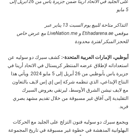
على الجليد في الاتحاد أرينا ضمن جزيرة ياس من 26 أبريل إلى
5 مايو
التذاكر متاحة للبيع يوم السبت
13
يناير عبر
موقعي
Etihadarena.ae
و
LiveNation.me
مع عرض خاص
للحجز المبكر لفترة محدودة
أبوظبي، الإمارات العربية المتحدة-:
كشف سيرك دو سوليه عن
استعداداته لإطلاق عرضه المنتظر كريستال في الاتحاد أرينا في
جزيرة ياس بأبوظبي من 26 أبريل إلى 5 مايو 2024. ويأتي هذا
النتاج الإبداعي، الذي تنظمه شركة إس إي إس لايف بالتعاون
مع لايف نيشن الشرق الأوسط، ليرتقي بعروض السيرك
التقليدية إلى آفاق غير مسبوقة من خلال تقديم مشهد بصري
فريد.
ويجمع سيرك دو سوليه فنون التزلج على الجليد مع الحركات
البهلوانية المدهشة في خطوة غير مسبوقة في تاريخ المجموعة