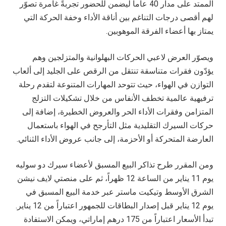
الممتد على مدار 40 عاماً ليضمن للحضور تجربةً غامرة تصوّر
لهم أقصى درجات التناغم بين أناقة الأداء وخفة الحركة التي
يمتاز بها أعضاء الفرقة الموهوبين.
ويصوّر العرض لاعبي الحركات البهلوانية والمتزلجين وهم
يؤدّون فقرات متناسقة تنتقل من الرقص على الجليد إلى ألعاب
التوازن في الهواء، حيث تتوحد المهارات المتنوعة لتقدم رحلة
ترفيهية عالمية تخطف الأنفاس من خلال تشكيلات التزلج
المتزامن وفقرات الأداء الحر والعروض الخطيرة، إضافة إلى
حركات السيرك التقليدية مثل التأرجح في الهواء باستعمال
العارضة المتحركة أو الأحزمة، إلى جانب عروض الأداء الثنائي.
ومن المقرر طرح تذاكر البيع المسبق لأعضاء سيرك دو سوليه
يوم
11
يناير من الساعة 12 ظهراً، ثم على منصتي لايف نيشن
الشرق الأوسط وتيكيت ماستر عبر خدمة البيع المسبق في
يوم
12
يناير قبل إصدار البطاقات للجمهور اعتباراً من 12 يناير.
تبدأ الأسعار اعتباراً من 175 درهم إماراتي، ويمكن الاستفادة