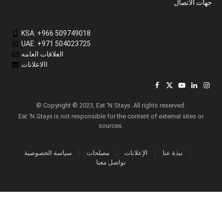
جهات الاتصال
KSA: +966 509749018
UAE: +971 504023725
العلاقات العامه
االاعلانات
Facebook
X
YouTube
LinkedIn
Inst
(Twitter)
© Copyright © 2023, Eat ‘N Stays. All rights reserved.
Eat ‘N Stays is not responsible for the content of external sites or
sources.
نبذة عنا
الإعلانات
مصلحات
سياسة الخصوصية
تواصل معنا