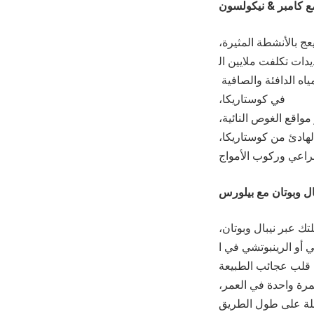
ع
كامبر
&
خر يبلغ طوله 50 مترًا ويعج بالأنشطة المثيرة،
دات تكلفت ملايين ال
ياه الدافئة والصافية
في كوستاريكا،
واقع الغوص النائية،
هادئ من كوستاريكا،
ال
وبوتان
مع
بيلورس
ك عبر نيبال وبوتان،
أو الرينبوتشي في ا
ي قلب عجائب الطبيعة
مرة واحدة في العمر،