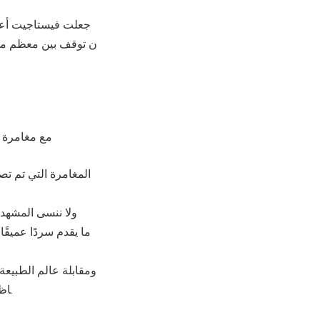
ن توقف بين معظم مدن 
” مع مغامر
المغامرة التي تم تص
ولا ننسى المشهد 
ما يقدم سردًا عميقً
ومقابلة عالم الطبيعة
اظ على البحر أثناء المشي، وهذا الاستكشاف الفريد سيترك لديك تقديرًا أعمق للمحيط وعجائبه.