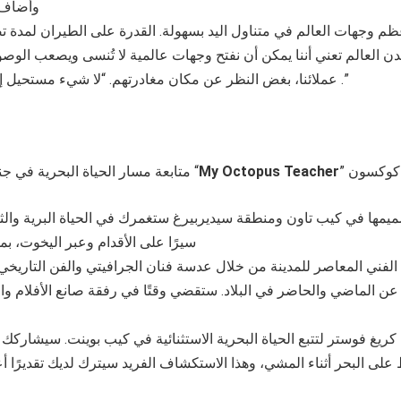
العالم تعني أننا يمكن أن نفتح وجهات عالمية لا تُنسى ويصعب الوصو
عملائنا، بغض النظر عن مكان مغادرتهم. “لا شيء مستحيل إذا كنت تستطيع تخيله.”
ة كوكسون
My Octopus Teacher
متابعة مسار الحياة البحرية في جنوب أفريقيا مع مخرج “
ميمها في كيب تاون ومنطقة سيديربيرغ ستغمرك في الحياة البرية والث
سيرًا على الأقدام وعبر اليخوت، بم
الفني المعاصر للمدينة من خلال عدسة فنان الجرافيتي والفن التاريخي م
ا عن الماضي والحاضر في البلاد. ستقضي وقتًا في رفقة صانع الأفلام و
 كريغ فوستر لتتبع الحياة البحرية الاستثنائية في كيب بوينت. سيشاركك