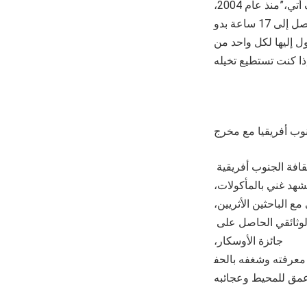
وأضاف أتي،”منذ عام 2004،
جعلت فيستاجيت أعظم وجهات العالم في متناول اليد بسهولة. القدرة على الطيران لمدة تصل إلى 17 ساعة بدو
ل إليها لكل واحد من
قافة الجنوب أفريقية
شهد غني بالمأكولات،
ع الباحثين الأثريين،
الوثائقي الحاصل على
جائزة الأوسكار،
 معرفته وشغفه بالحف