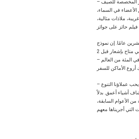
ر المخصصة للصيف –
 الأعضاء في السماء،
يبة، ملاذات مثالية،
رين عامًا. إن نموذج
الطيران التجاري العالمي المعروف للشركة يوفر للعملاء إمكانية الوصول إلى أسطول عالمي متاح بإشعار قبل 2
ة فقط. قامت فيستاجيت بنقل العملاء الخاصين إلى 207 دولة ومنطقة، مغطية 96 في المئة من العالم –
حب عملاؤنا التنوع –
اف أشياء أعمق. بدلاً
من الأعوام السابقة،