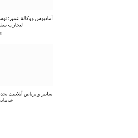
أماديوس ووكالة عمير: توسي
لتجارب سف
25
ساتير وإيرباص أتلانتيك تجدد
خدمات 