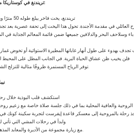
نيكولسون:
تريندنغ
في
كوستاريكا
م
تريندنغ، يخت فا
 العائلي في مقدمة الأجندة. تحول هذا اليخت إلى تحفة عصرية بعد تجدي
دباء وسلاحف البحر والدلافين جميعها ضمن قائمة المعالم الجذابة في الم
تجدف بهدوء على طول أنهار غاباتها المطيرة الاستوائية أو تخوض غمار م
فلن يخيب ظن عشاق الحياة البرية. في الجانب المطل على المحيط ال
توفر الرياح المستمرة ظروفًا مثالية للتزلج الشراعي وركوب الأمواج.
نيب
استكشف قلب البوذية خلال رحلت
وحية والعافية المحلية بما في ذلك جلسة صلاة خاصة مع زعيم روحي 
. خذ رحلة بالمروحية إلى معسكر قاعدة إيفرست لتجربة سكينة كونك ف
وابدأ في رحلات المشي التي تأتي ل
مع زيارة مجموعة من الأديرة والمعابد المذهلة على طول الطريق.