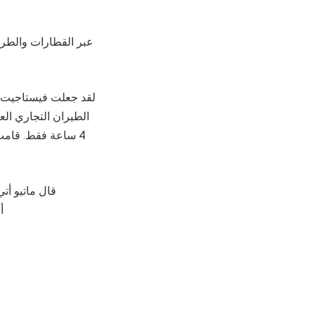
عبر القطارات والطرق 
لقد جعلت فيستاجيت مت
قال ماتيو أت
أح