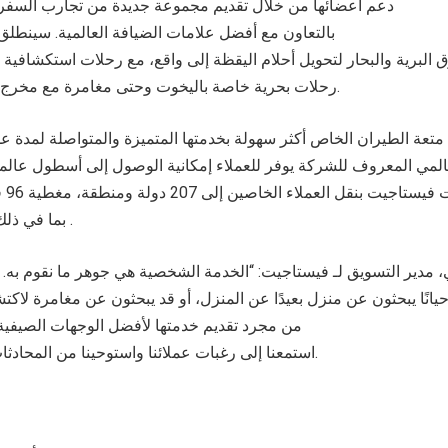
دعم أعضائها من خلال تقديم مجموعة جديدة من تجارب السف
بالتعاون مع أفضل علامات الضيافة العالمية. سينطلق
البرية والبحار لتحويل أحلام اليقظة إلى واقع، مع رحلات استكشافية غر
رحلات بحرية خاصة باليخوت وحتى مغامرة مع مخرج فيلم حائز على جوائز.
عة الطيران الخاص أكثر سهولة بخدمتها المتميزة والمتواصلة لمدة عش
4 ساع
بما في ذلك أروع الأماكن للسفر.
ي، مدير التسويق لـ فيستاجيت: “الخدمة الشخصية هي جوهر ما نقوم به. ي
يانًا يبحثون عن منزل بعيدًا عن المنزل، أو قد يبحثون عن مغامرة لاكتش
من مجرد تقديم خدمتها لأفضل الوجهات الصيفية 
استمعنا إلى رغبات عملائنا واستوحينا من المحادثات التي أجريناها معهم.