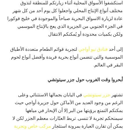
استكشفوا الأسواق المحلية أثناء زيارتكم للمنطقة لتذوق
مختلف أنواع الإنتاج المحلي واجعلوا كل يوم أحد من كل شهر
عادة لزيارة الاسواق البحرية صباحاً والموجودة في خليج فوكورا
في الجزء الجنوبي من الجزيرة الذي يعج بالإنتاج الموسمي
ولكن بكميات محدودة أو يُمكنكم الانتقال
إلى أحد
فنادق نيو أواجي
لتجربة قوائم الطعام متعددة الأطباق
الموسمية والتي تتضمن أنواع بحرية فريدة وأفضل أنواع لحوم
البقر في العالم.
أبحروا وقت الغروب حول جزر سيتوتشي
تشتهر
جزر سيتوتشي
في اليابان بجمالها الاستثنائي وعلى
الرغم من وجود العديد من الأماكن حول جزيرة أواجي حيث
يمكنكم التمتع برؤيتها من البر إلا أن الإبحار في مياهها
سيمنحكم تجربة لا تنسى. تربط العبّارات معظم الجزر لكن لا
يمكن أن تقارن العبارة بمرونة استئجار
مركب خاص وتجربة