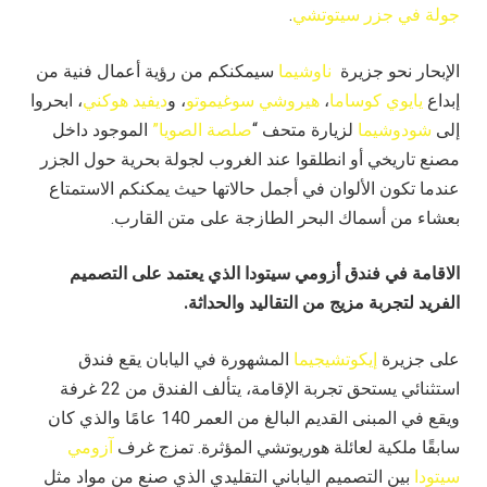
جولة في جزر سيتوتشي
.
الإبحار نحو جزيرة
ناوشيما
سيمكنكم من رؤية أعمال فنية من
إبداع
يايوي كوساما
،
هيروشي سوغيموتو
، و
ديفيد هوكني
، ابحروا
إلى
شودوشيما
لزيارة متحف “
صلصة الصويا”
الموجود داخل
مصنع تاريخي أو انطلقوا عند الغروب لجولة بحرية حول الجزر
عندما تكون الألوان في أجمل حالاتها حيث يمكنكم الاستمتاع
بعشاء من أسماك البحر الطازجة على متن القارب
.
الاقامة في فندق أزومي سيتودا الذي يعتمد على التصميم
الفريد لتجربة مزيج من التقاليد والحداثة
.
على جزيرة
إيكوتشيجيما
المشهورة في اليابان يقع فندق
استثنائي يستحق تجربة الإقامة، يتألف الفندق من 22 غرفة
ويقع في المبنى القديم البالغ من العمر 140 عامًا والذي كان
سابقًا ملكية لعائلة هوريوتشي المؤثرة. تمزج غرف
آزومي
سيتودا
بين التصميم الياباني التقليدي الذي صنع من مواد مثل