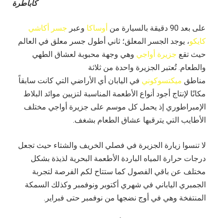
كأباطرة
على بعد 90 دقيقة بالسيارة من
أوساكا
وعبر
جسر أكاشي
كايكو
، يوجد الجسر المعلق؛ ثاني أطول جسر معلق في العالم
حيث تقع
جزيرة أواجي
وهي وجهة محبوبة لعشاق الطهي
والطعام. تُعتبر الجزيرة واحدة من ثلاثة
مناطق
ميكتسوكوني
في اليابان أي الأراضي التي كانت سابقاً
مكانًا لإنتاج أجود أنواع الأطعمة المناسبة لتزيين موائد البلاط
الإمبراطوري إذ يحمل كل موسم على جزيرة أواجي مختلف
الأطايب التي يترقبها عشاق الطعام بشغف
.
لا تنسوا زيارة الجزيرة في فصلي الخريف والشتاء حيث تجعل
درجات حرارة المياه الباردة الأطعمة البحرية لذيذة بشكل
مختلف عن باقي الفصول كما ستتاح لكم الفرصة لتجربة
الجمبري الياباني في شهري أكتوبر ونوفمبر وكذلك السمكة
المنتفخة وهي في أوج نضجها من نوفمبر حتى فبراير.