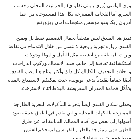
ورق الواشي (ورق ياباني تقليدي) والجرانيت المحلي وخشب
السرو. أما الفخامة الممتزجة بكل هذا فمستوحاة من عمل
أدريان زيكا وهو مؤسس منتجعات أمان ريزورتس.
تميز هذا الفندق ليس متعلقاً بجمال التصميم فقط بل ويمنح
الفندق زواره تجربة روحية لا تنسى من خلال الاندماج في ثقافة
وتراث المنطقة مع أنشطة مثل التأمل واليوغا وجولات
استكشافية ثقافية إلى جانب صيد الأسماك وركوب الدراجات
ورحلات التجديف بالكاياك كل ذلك وأكثر متاح هنا. يضم الفندق
أيضًا حماماً تقليدياً يدعى يوبونيه، حيث يمكنكم الاستمتاع بالمياه
وتأمُّل فخامة الجدران المفروشة بالبلاط أثناء الاسترخاء
.
يحظى سكان الفندق أيضاً بتجربة المأكولات البحرية الطازجة
الممتزجة بالنكهات المحلية والتي تقدم في أطباق عتيقة تعود
أصولها إلى بعض من أقدم الممالك اليابانية أما عن طرق
الطهي فهي ممتزجة بالطراز الفرنسي ليمنحكم الفندق
ومطاعمه تجربة عشاء لا تنسى.