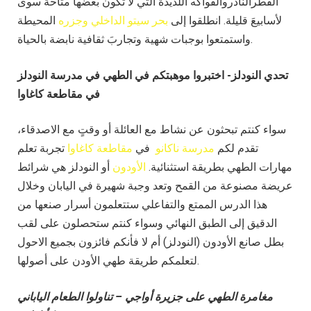
الفطرالنادروالفواكه اللذيذة التي لا تكون بعضها متاحةً سوى
لأسابيعَ قليلة. انطلقوا إلى
بحر سيتو الداخلي وجزره
المحيطة
.
واستمتعوا بوجبات شهية وتجاربَ ثقافية نابضة بالحياة
تحدي النودلز- اختبروا موهبتكم في الطهي في مدرسة النودلز
في مقاطعة كاغاوا
سواء كنتم تبحثون عن نشاط مع العائلة أو وقتٍ مع الاصدقاء،
تقدم لكم
مدرسة ناكانو
في
مقاطعة كاغاوا
تجربة تعلم
مهارات الطهي بطريقة استثنائية.
الأودون
أو النودلز هي شرائط
عريضة مصنوعة من القمح وتعد وجبة شهيرة في اليابان وخلال
هذا الدرس الممتع والتفاعلي ستتعلمون أسرار صنعها من
الدقيق إلى الطبق النهائي وسواء كنتم ستحصلون على لقب
بطل صانع الأودون (النودلز) أم لا فأنكم فائزون بجميع الاحول
لتعلمكم طريقة طهي الأودن على أصولها.
مغامرة الطهي على جزيرة أواجي – تناولوا الطعام الياباني