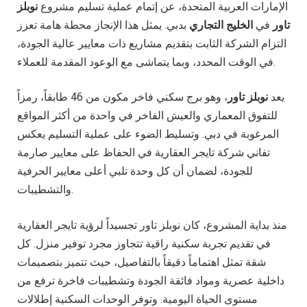
الإمارات العربية المتحدة، عن إتمام عملية تسليم مشروع
نوبلز
تاور
في
الخليج التجاري
بدبي. يمثل هذا الإنجاز محطة هامة تعزز
التزام الشركة الثابت بتقديم مشاريع ذات معايير عالية الجودة،
في الوقت المحدد، وبما يتماشى مع الوعود المقدمة للعملاء.
يعد
نوبلز تاور
، وهو برج سكني فاخر مكون من 46 طابقاً، رمزاً
للتفوق المعماري والعيش الفاخر في واحدة من أكثر المواقع
المرغوبة في دبي. وتسليط الضوء على عملية التسليم يعكس
تفاني شركة تايجر العقارية في الحفاظ على معايير صارمة
للجودة، لضمان أن كل وحدة تلبي أعلى معايير الحرفية
والتشطيبات.
منذ بداية المشروع، كان نوبلز تاور تجسيداً لرؤية تايجر العقارية
في تقديم تجربة سكنية راقية تتجاوز مجرد توفير منزل. كل
شقة تمثل اهتماماً دقيقاً بالتفاصيل، حيث تتميز بتصميمات
داخلية عصرية ومواد فائقة الجودة وتشطيبات فاخرة ترفع من
مستوى الحياة اليومية. وتوفر الوحدات السكنية إطلالات