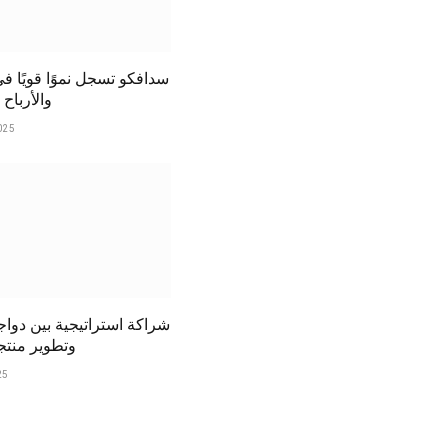
سدافكو تسجل نموًا قويًا ف
والأرباح لعا
025
شراكة استراتيجية بين دواج
وتطوير منتج
25