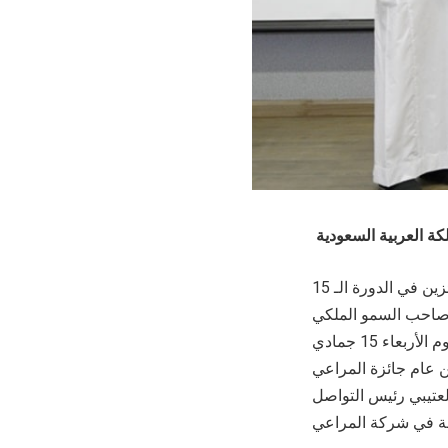
كَرَّمَ معالي الدكتور محمد بن عبدالعزيز العوهلي رئيس جامعة الملك فيصل في الأحساء، الفائزين في الدورة الـ 15
في حفل أقيم تحت رعاية صاحب السمو الملكي
الأمير سعود بن طلال بن بدر، محافظ الأحساء بجامعة الملك فيصل في محافظة الأحساء اليوم الأربعاء 15 جمادي
الشامي أمين عام جائزة المراعي
لعتيبي رئيس التواصل