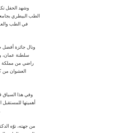
وشهد الحفل تكر
الطب البيطري بجامع
في الطب والعلا
ونال جائزة أفضل ط
سلطنة عمان، وف
راضي من مملكة ال
العشوان من كل
وفي هذا السياق قا
أهميتها للمستقبل ا
الجائزة تعد إحدى اللبنات الرئيسية في دعم مهنة الطب البيطر
من جهته، نوّه الد