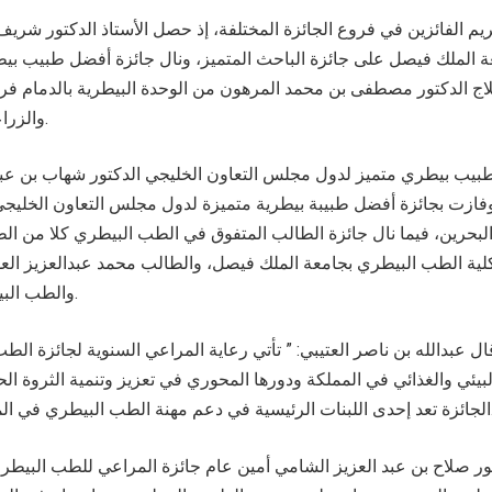
يم الفائزين في فروع الجائزة المختلفة، إذ حصل الأستاذ الدكتور شري
ة الملك فيصل على جائزة الباحث المتميز، ونال جائزة أفضل طبيب 
ج الدكتور مصطفى بن محمد المرهون من الوحدة البيطرية بالدمام فرع و
والزراعة بالمنطقة الشرقية.
بيب بيطري متميز لدول مجلس التعاون الخليجي الدكتور شهاب بن عبد
ازت بجائزة أفضل طبيبة بيطرية متميزة لدول مجلس التعاون الخليجي 
بحرين، فيما نال جائزة الطالب المتفوق في الطب البيطري كلا من الط
ية الطب البيطري بجامعة الملك فيصل، والطالب محمد عبدالعزيز الع
والطب البيطري بجامعة القصيم.
ل عبدالله بن ناصر العتيبي: ” تأتي رعاية المراعي السنوية لجائزة الطب
لبيئي والغذائي في المملكة ودورها المحوري في تعزيز وتنمية الثروة الحي
ي في المملكة والخليج العربي.
كتور صلاح بن عبد العزيز الشامي أمين عام جائزة المراعي للطب البي