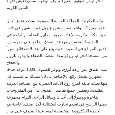
الحرام من طوابق الضيوف، وهو الوجهة المثلى لعيش أجواء
الشهر الكريم.
مكة المكرمة، المملكة العربية السعودية- يستعد فندق “جبل
عمر جميرا”، الواقع ضمن مشروع جبل عمر الشهير في قلب
مدينة مكة المكرمة، لإعادة تعريف معايير الفخامة والراحة في
المدينة المقدسة. يتربع هذا الفندق الفاخر على مقربة من
أقدس المواقع في المدينة، حيث يقع على بعد ثلاث دقائق سيراً
من المسجد الحرام، ويوفر ملاذًا مفعمًا بالصفاء والهدوء للزوار
والحجاج.
يمتد الفندق عبر أربعة أبراج، ويوفر للضيوف 1033 غرفة جناحًا
مجهزين بشكل رائع، بالإضافة إلى 88 مسكنًا تم تصميم كل
منها بعناية فائقة لمزج روح الأناقة العصرية مع الضيافة العربية
التقليدية. وتعكس جميع تفاصيل الفندق، بدءاً من المفروشات
الفاخرة ووصولًا إلى أحدث وسائل الراحة، التزام مجموعة
جميرا الراسخ في تقديم تجارب استثنائية لكل ضيف، خاصة مع
الخدمة الإلكترونية المخصصة لمساعدة الضيوف على مدار