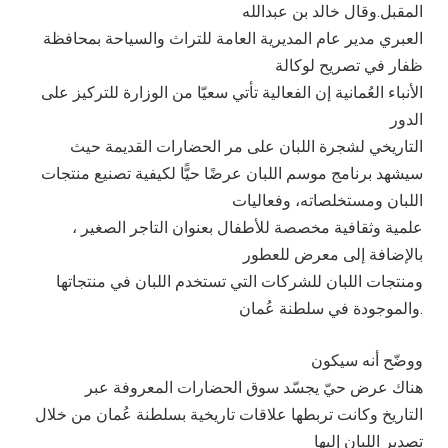
المقبل.وقال خالد بن عبدالله
العبري مدير عام المديرية العامة للتراث والسياحة بمحافظة
ظفار في تصريح لوكالة
الأنباء العُمانية إن الفعالية تأتي سعيّا من الوزارة للتركيز على
الدور
التاريخي لشجرة اللبان على مر الحضارات القديمة حيث
سيشهد برنامج موسم اللبان عرضًا حيًّا لكيفية تصنيع منتجات
اللبان ومستخلصاته، وفعاليات
علمية وثقافية مخصصة للأطفال بعنوان التاجر الصغير ،
بالإضافة إلى معرض للعطور
ومنتجات اللبان للشركات التي تستخدم اللبان في منتجاتها
والموجودة في سلطنة عُمان.
ووضّح أنه سيكون
هناك عرض حيّ يجسّد سوق الحضارات المعروفة عبر
التاريخ وكانت تربطها علاقات تاريخية بسلطنة عُمان من خلال
تصدير اللبان إليها