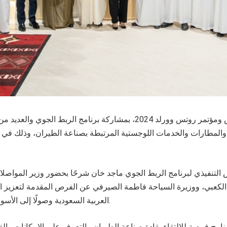
اليوم فعاليات معرض ومؤتمر روتس وورلد 2024، بمشاركة برنامج الربط ا
المطارات والخدمات اللوجستية المرتبطة بصناعة الطيران، وذلك في م
لتنفيذي لبرنامج الربط الجوي ماجد خان شرحًا بحضور وزير المواصلا
الكعبي، ووزيرة السياحة فاطمة الصيرفي عن الفرص المقدمة لتعزيز ال
العربية السعودية وصولًا إلى الأسواق الدولية المستهدفة.
نامج فرصة للالتقاء بقادة صناعة الطيران والتعرف على الإمكانات وال