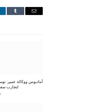
inkedIn
Tumblr
Email
أماديوس ووكالة عمير: توسي
لتجارب سف
25