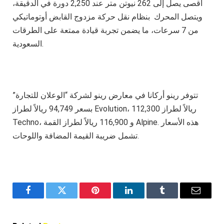
أقصى يصل إلى 262 نيوتن متر عند 2,250 دورة في الدقيقة،
ويتصل المحرك بنظام نقل حركة مزدوج القابض أوتوماتيكي
من 7 سرعات، ما يضمن تجربة قيادة ممتعة على الطرقات
السعودية.
تتوفر رينو أركانا في معارض رينو لشركة “الوعلان للتجارة”
بسعر 94,749 ريالاً لطراز Evolution، 112,300 ريالاً لطراز
Techno، و 116,900 ريالاً لطراز القمة Alpine. هذه الأسعار
تشمل ضريبة القيمة المضافة واللوحات.
Facebook
Twitter
Pinterest
LinkedIn
Tumblr
Email