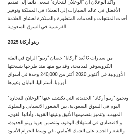
وأكد الوعلان أن “الوعلان للتجارة” تسعى دائماً إلى تقديم
الأفضل في عالم السيارات إلى العملاء في المملكة وتوفير
أحدث المنتجات والخدمات المتطورة والمبتكرة لعشاق العلامة
الفرنسية في السوق السعودية.
رينو أركانا 2025
تُعد “أركانا” حصان “رينو” الرابح في الفئة C من سيارات
الكروسوفر المدمجة، وقد بيع منها منذ طرحها بنسختها
الأوروبية في أكتوبر 2020 أكثر من 240,000 وحدة في أسواق
أوروبا، أستراليا، اليابان وغيرها.
وتجمع “رينو أركانا” الجديدة، التي تكشف عنها “الوعلان للتجارة”
اليوم في السوق السعودية، بين الشعور الانسيابي والسلوك
المهيب، وتتميز بتصميمها الأنيق وبنيتها القوية، وأدائها القوي،
والاقتصادي في استهلاك الوقود، وتتضمن هوية رينو الجديدة،
والشعار الجديد على الشبك الأمامي، في وسط الحزام الأسود