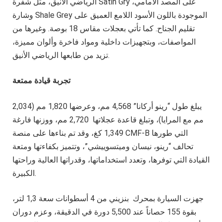
الرياضي الأنيق، مثل شفرة Satin Gry على المصد الأمامي،
وشارة Shale Grey الموجودة باللون الأسود اللامع العميق على
تقليم الجناح. كما تأتي بعجلات مقاس 18 بوصة. وغيرها من
المواصفات، وبتجهيزات داخلية ومواد فاخرة وألوان مميزة،
تزيد من طابعها الرياضي الأنيق.
تجربة قيادة ممتعة
يبلغ طول “رينو أركانا” 4,568 مم، وعرضها 1,820 مم (2,034
مم مع المرايا)، وتبلغ قاعدة عجلاتها 2,720 مم، ووزنها فارغة
1,349 كغ، وقد تم بناءها على منصة CMF-B التي طورها
تحالف “رينو، نيسان وميتسوييشي”، وتتميز بكفاءتها ومتعة
القيادة التي توفرها، وتعدد استخداماتها، وقدراتها العالية وراحتها
الكبيرة.
جهزت السيارة بمحرك بنزيني من 4 أسطوانات سعة 1,3 لتر،
بقوة 155 حصاناً عند 5,500 دورة في الدقيقة، وعزم دوران