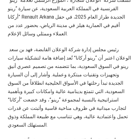
كشفت شركة “الوعلان للتجارة”، الموزع الرسمي لعلامة “رينو”
الفرنسية في المملكة العربية السعودية، عن سيارة “رينو
أركانا” Renault Arkana الجديدة طراز العام 2025، في حفل
أقيم في العمارية هيلز في مدينة الرياض، بحضور عدد من
العملاء وممثلي وسائل الإعلام.
رئيس مجلس إدارة شركة الوعلان القابضة، فهد بن سعد
الوعلان اعتبر أن “رينو أركانا” تُعد إضافة هامة لتشكيلة سيارات
رينو في السوق السعودية، بما تتضمنه من تصميم عصري أنيق
وتجهيزات وتقنيات مبتكرة وعملية. وأشار إلى أن السيارة
الجديدة تبدأ رحلتها في الأسواق الخليجية انطلاقاً من السوق
السعودية، التي تتمتع بدينامية عالية وامكانات كبيرة وبأهمية
استراتيجية بالنسبة لمجموعة “رينو”، وقد خضعت “أركانا”
لتجارب ميدانية في ظروف مناخية قاسية وأثبتت عن قدرات
تحمل واعتمادية عالية، وهي تتناسب مع طبيعة المملكة وذوق
المستهلك السعودي.