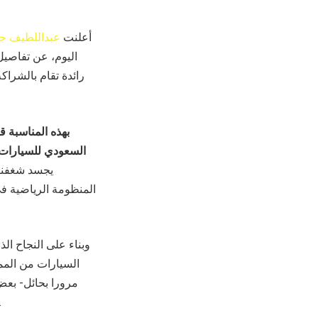
أعلنت
عبداللطيف جم
اليوم، عن تفاصيل
بهذه المناسبة ق
السعودي للسيارات و
يجسد شغفنا 
المنظومة الرياضية ف
السيارات من الممل
مرورا بحائل- بعض 
المجال الرياضي السعودي بما يدعم أهداف التطوير والتنويع ال