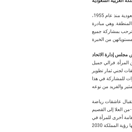
، الموزع المعتمد لسيارات تويوتا في المملكة العربية السعودية منذ عام 1955،
لمنطقة. وهي مبادرة
م بالشراكة مع باخشب لرياضة السيارات في الفترة من 7 إلى 11 مارس 2023 وترحب بمشاركة جميع
 مجلس إدارة الاتحاد
 المرأة. فرالي جميل
قات لجني ثمار تطوير
ات للمشاركة في هذا
رالي جميل من جديد لاستقبال عاشقات رياضة
من العلا إلى القصيم
هامة أخرى للمرأة في