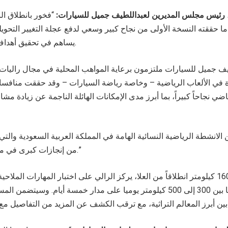
ئيس مجلس المديرين لعبداللطيف جميل للسيارات:
“فخور بانطلاق الن
 حققته النسخة الأولى من نجاح كبير وسعي لدفع عجلة التغيير التحويل
يساهم في تحقيق أهداف رؤية المملكة 2030.
ف جميل للسيارات ملتزمون برعاية المواهب المحلية في مجال راليات 
 في الألعاب الرياضية – وخاصة رياضة السيارات – وقد حققت منافسا
ضي نجاحاً كبيراً، بما أبرز مدى الإمكانات الهائلة الناجمة عن زيادة مش
الانشطة الرياضية النسائية الهامة في المملكة العربية السعودية والتي 
من إنجازات كبرى في مجال رياضة السيارات.”
ومع مسار بطول 1600 كيلومتر انطلاقاً من العلا، يركز الرالي على اختبار المهارات ا
السرعة، ليقطعن ما بين 300 إلى 500 كيلومتر يوميا على مدار خمسة أيام. وس