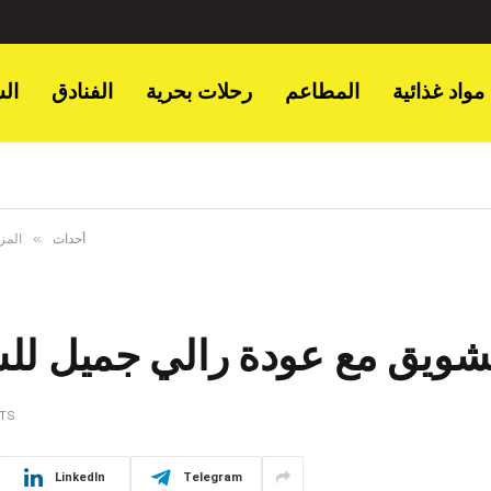
مواد غذائية
المطاعم
رحلات بحرية
الفنادق
ال
»
أحداث
المز
تشويق مع عودة رالي جميل للس
TS
LinkedIn
Telegram