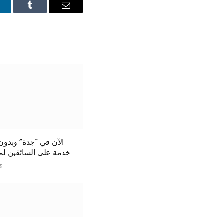
inkedIn
Tumblr
Email
الآن في “جدة” وبدو
خدمة على السائقين لمدة 6 أ
25