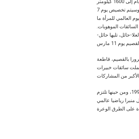
: “تم تمديد مسار هذا العام إلى 1600 كيلومتر
بزيادة تقارب الـ 600 كيلومتر عن نسخة العام الماضي، ليقطع كلا من العلا وحائل والقصيم. وسيتم تخصيص يوم 7
ارس، وهو ما يصادف اليوم العالمي للمرأة ما
السائقات الموهوبات.
لمشاركات في 9 مارس إلى مرحلة العلا-حائل، تليها حائل-
ورا بالقصيم، قاطعة
 ثلاثة أيام وبمشاركة أكثر من 34 فريقا من 15 دولة، شملت سائقات خبيرات
يعود تاريخ العلاقة بين عبداللطيف جميل للسيارات ورياضة السيارات في المملكة إلى عام 1997، ومن حينها تلتزم
 منبرا رياضيا عالمي