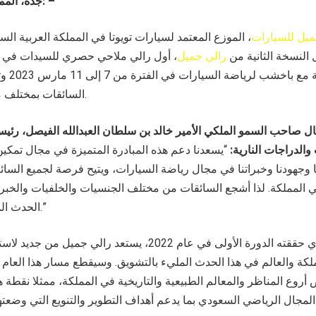
جدة، المملكة العربية السعودية: –
يل للسيارات
 النسخة الثانية من
رالي جميل
، أول رالي ملاحي حصري للسيدات في ا
رائدة تقا
السائقات بمختلف مستوياتهن من الخبرة.
ال صاحب السمو الملكي الأمير خالد بن سلطان العبدالله الفيصل، رئيس
الدراجات النارية:
“يسعدنا دعم هذه المبادرة المتميزة في مجال تمكين
وجهودنا وخبراتنا في مجال رياضة السيارات، ويتيح فرصة لجميع السائ
ي المملكة. لذا أشجع السائقات من مختلف الجنسيات والخلفيات والخبر
الحدث المثير والفريد من نوعه.”
وبناء على النجاح الذي حققته الدورة الأولى في عام 2022، يستعد 
كة والعالم في هذا الحدث المليء بالتشويق. وسيقطع مسار هذا العام -
أروع المناظر والمعالم الطبيعية والتاريخية في المملكة، ممثلا نقطة 
تي وضعتها رؤية المملكة 2030.