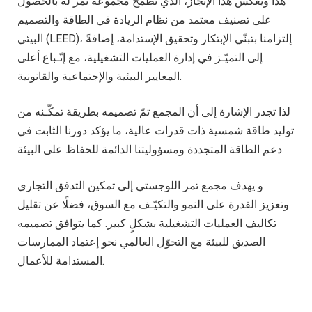
هذا ويعكس هذا الإنجاز، الذي تطمح مجموعة تمر له بالحصول
على تصنيف معتمد من نظام الريادة في الطاقة والتصميم
البيئي (LEED)، إلتزامنا بتبنّي الإبتكار وتحقيق الإستدامة، إضافةً
إلى التميّـز في إدارة العمليات التشغيلية، مع إتّـباع أعلى
المعايير البيئية والإجتماعية والقانونية.
لذا تجدر الإشارة إلى أن المجمع تمّ تصميمه بطريقة تمكّـنه من
توليد طاقة شمسية ذات قدرات عالية، ما يؤكد دورنا الثابت في
دعم الطاقة المتجددة ومسؤوليتنا الدائمة للحفاظ على البيئة.
و يهدف مجمع تمر اللوجستي إلى تمكين التدفق التجاري
وتعزيز القدرة على النمو والتكيّـف مع السوق، فضلًا عن تقليل
تكاليف العمليات التشغيلية بشكلٍ كبير. كما يتوافق تصميمه
الصديق للبيئة مع التحوّل العالمي نحو إعتماد الممارسات
المستدامة للأعمال.