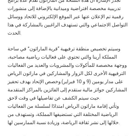
تجدر الإشارة أن هذه النسخة من الماراثون تقدم عدة برامج
تدريبية مخصصة افتراضية وميدانية بالإضافة إلى منشورات
رقمية تم الإعلان عنها عبر الموقع الإلكتروني للاتحاد ووسائل
التواصل الاجتماعي والتي تستهدف الراغبين بالمشاركة في هذا
الحدث.
وسيتم تخصيص منطقة ترفيهية “قرية الماراثون” في ساحة
المملكة أرينا والتي تحتوي على فعاليات رياضية مصاحبة،
ووجهة مخصصة للمأكولات والمشروبات والعديد من الفعاليات
الترفيهية الأخرى لكل الزوار والمشاركين في ماراثون الرياض
على مدار يومين (9 و 10 فبراير).وخصص الإتحاد بهدف تحفيز
المشاركين جوائز مالية ستقدم إلى الفائزين بالمراكز المتقدمة
حيث سيتم الكشف عن تفاصيلها في وقت لاحق.
وتأتي إقامة ماراثون الرياض امتدادًا لسلسلة من الفعاليات
الرياضية المختلفة التي تستضيفها المملكة، وتستهدف من
خلالها إلى نشر ثقافة الرياضة، وزيادة نسبة الممارسين لها.