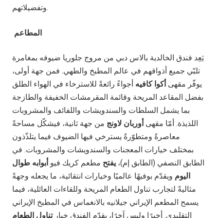
وتفضيلاتهم.
المطاعم
يَعِد فندق الخالدية بالاس دبي من مروج جلوريا ضيوفه بمغامرة
تلبّي جميع أذواقهم في عالم المطبخ والطهي. فمن جهة أولى،
يوفّر مقهى
أكوا كافيه
أجواءً رائعةً للاسترخاء في الهواء الطلق
بفضل المقاعد المريحة وقائمة المقرمشات الخفيفة والطازجة
بما يشمل السلطات والسندويشات واللفائف والمشروبات
اللذيذة. أمّا مقهى
أوربان لاونج
من جهة ثانية، فيشكّل مساحةً
معاصرةً ومتطوّرةً يسترخي فيها الضيوف فيما يتلذّذون
بمختلف خيارات المعجنات والسندويشات والمشروبات. في
الطابق النصفي (الطابق إم)،
يفتح
مطعم كريك فيو
أبوابه طوال
اليوم
ويقدّم بوفيهًا عالميًا وخيارات انتقائية، ما يجعله وجهةً
مثاليةً لتجارب تناول الطعام المريحة وللقاءات العائلية، فيما
يسمح المطعم الإيراني جيلانيه بالانغماس في المطبخ الإيراني
التقليدي. أخيرًا وليس آخرًا، يقدّم الفندق خيار
تناول الطعام