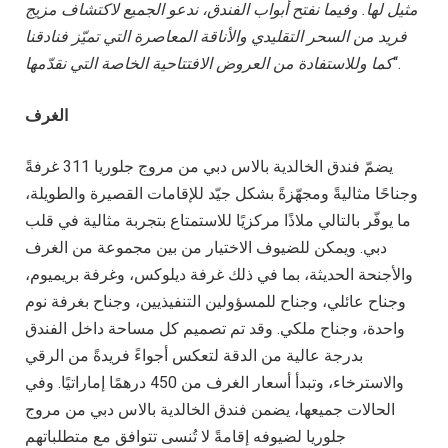
مثيل لها. وفيما نفتح أبواب الفندق، ندعو الجميع لاكتشاف مزيج
فريد من السحر التقليدي والأناقة المعاصرة التي تميّز فنادقنا
“.
كما وللاستفادة من العروض الافتتاحية الخاصة التي نقدّمها
الغرف
يضمّ فندق الخالدية بالاس دبي من مروج جلوريا 311 غرفةً
وجناحًا مثاليةً ومجهّزةً بشكل جيّد للإقامات القصيرة والطويلة،
ما يوفّر بالتالي ملاذًا مركزيًا للاستمتاع بتجربة مثالية في قلب
دبي. ويمكن للضيوف الاختيار من بين مجموعة من الغرف
والأجنحة الحديثة، بما في ذلك غرفة ديلوكس، وغرفة بريميوم،
وجناح عائلي، وجناح للمسؤولين التنفيذيين، وجناح بغرفة نوم
واحدة، وجناح ملكي. وقد تم تصميم كل مساحة داخل الفندق
بدرجة عالية من الدقة لتعكس أجواءً فريدةً من الرقي
والاسترخاء، وتبدأ أسعار الغرف من 450 درهمًا إماراتيًا. وفي
الحالات جميعها، يضمن فندق الخالدية بالاس دبي من مروج
جلوريا لضيوفه إقامةً لا تُنسى تتوافق مع متطلباتهم