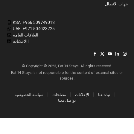
جهات الاتصال
KSA: +966 509749018
UAE: +971 504023725
العلاقات العامه
االاعلانات
Facebook
X
YouTube
LinkedIn
Inst
(Twitter)
© Copyright © 2023, Eat ‘N Stays. All rights reserved.
Eat ‘N Stays is not responsible for the content of external sites or
sources.
نبذة عنا
الإعلانات
مصلحات
سياسة الخصوصية
تواصل معنا