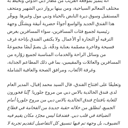
أنّه يتميّز بموقعه القريب من مطار دبي الدولي وتحيط به
مختلف المعالم السياحية، ومن بينها برواز دبي الشهير ومتحف
المستقبل وسوق ديرة النابض بالحياة ودبي مول وغيرها. ويوفّر
هذا الفندق الجديد والواسع أجواءً حضرية أنيقة ويشكّل وجهة
رئيسية لجميع فئات المسافرين، سواء المسافرين بغرض
الترفيه أو التجارة أو الأعمال. ولا يكتفي الفندق بإتاحة غرف
فسيحة وفاخرة مصمّمة بعناية ودقّة، بل يضمّ أيضًا مجموعةً
من وسائل الراحة والخدمات المناسبة لجميع زوّاره من
المسافرين والعائلات والمقيمين، بما في ذلك المطاعم الجذابة،
وغرفة الألعاب، ومرافق الصحة والعافية الشاملة.
وتعليقًا على افتتاح الفندق، قال السيد محمد إقبال، المدير العام
لدى فندق الخالدية بالاس دبي من مروج جلوريا: “
إنّنا فخورون
للغاية بافتتاح فندق الخالدية بالاس دبي من مروج جلوريا أمام
الجميع، لنطلق من خلاله حقبة جديدة من الفخامة في قطاع
الضيافة في قلب دبي. ففندقنا ليس مجرّد مكان يقيم فيه
الضيوف، بل وجهة تم فيها تنسيق كل التفاصيل لتقديم تجربة لا