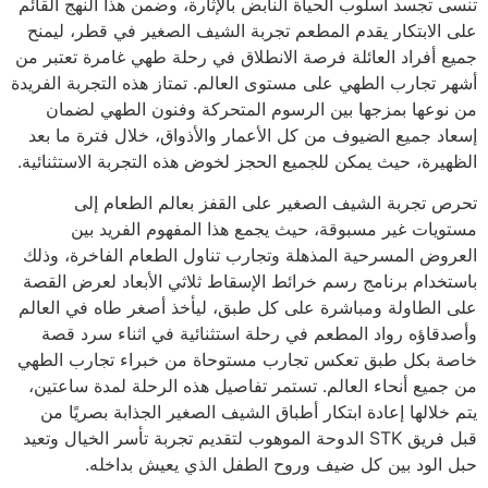
تنسى تجسد أسلوب الحياة النابض بالإثارة، وضمن هذا النهج القائم
على الابتكار يقدم المطعم تجربة الشيف الصغير في قطر، ليمنح
جميع أفراد العائلة فرصة الانطلاق في رحلة طهي غامرة تعتبر من
أشهر تجارب الطهي على مستوى العالم. تمتاز هذه التجربة الفريدة
من نوعها بمزجها بين الرسوم المتحركة وفنون الطهي لضمان
إسعاد جميع الضيوف من كل الأعمار والأذواق، خلال فترة ما بعد
الظهيرة، حيث يمكن للجميع الحجز لخوض هذه التجربة الاستثنائية.
تحرص تجربة الشيف الصغير على القفز بعالم الطعام إلى
مستويات غير مسبوقة، حيث يجمع هذا المفهوم الفريد بين
العروض المسرحية المذهلة وتجارب تناول الطعام الفاخرة، وذلك
باستخدام برنامج رسم خرائط الإسقاط ثلاثي الأبعاد لعرض القصة
على الطاولة ومباشرة على كل طبق، ليأخذ أصغر طاه في العالم
وأصدقاؤه رواد المطعم في رحلة استثنائية في اثناء سرد قصة
خاصة بكل طبق تعكس تجارب مستوحاة من خبراء تجارب الطهي
من جميع أنحاء العالم. تستمر تفاصيل هذه الرحلة لمدة ساعتين،
يتم خلالها إعادة ابتكار أطباق الشيف الصغير الجذابة بصريًا من
قبل فريق
STK
الدوحة الموهوب لتقديم تجربة تأسر الخيال وتعيد
حبل الود بين كل ضيف وروح الطفل الذي يعيش بداخله.