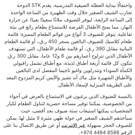
واحتفالًا ببداية العطلة الصيفية المدرسية، يقدم STK الدوحة
تجارب الشيف الصغير خلال وقت الظهيرة من الساعة الواحدة
إلى الساعة الرابعة، ليوفر للضيوف ملاذًا سعيدًا بعيدًا عن حرارة
النهار، مما يمنح الأطفال الفرصة للاستمتاع بطعام رائع في بيئة
تفاعلية. يتوفر للضيوف 3 أنواع من قوائم الطعام المميزة: قائمة
طعام كلاسيك للضيوف البالغين بسعر 450 ر.ق.، أو قائمة الطعام
النباتية مقابل 390 ر.ق.، أو قائمة طعام الأطفال، التي تستهدف
الأطفال الذين تتراوح أعمارهم بين 6 و12 عاما، مقابل 300 ر.ق.
تتكون كل قائمة أربعة أطباق لذيذة، مع أطباق تشمل رافيولي
الكمأة السوداء وتندرلوين واغيو تاجيما المفضل لدى البالغين
والأطباق الشهيرة مثل ماك آند تشيز والآيس كريم المزدوج المعد
على الطريقة المنزلية لإسعاد الأطفال.
بالنسبة للضيوف الذين يرغبون في الاستمتاع بالعرض في أجواء
من الخصوصية، يمكننا توفير مساحة حصرية لتناول الطعام لكبار
الشخصيات يمكنها استيعاب ستة ضيوف بحد أقصى، حيث
سيأخذهم الشيف الصغير في جولة طهي مثيرة لا مثيل لها. يمكن
للضيوف الحجز بسهولة
عبر الإنترنت
أو عن طريق الاتصال بنا على
الرقم
+974 4484 8588
.