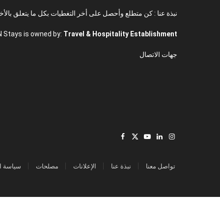
نبذة عنا : كن متطلع وأحصل على أخر التغطيات بكل ما يتعلق بالأخ
N Stays is owned by:
Travel & Hospitality Establishment
جهات الاتصال
Facebook
X
YouTube
LinkedIn
Instagram
(Twitter)
تواصل معنا
نبذة عنا
الإعلانات
مصلحات
سياسة ا