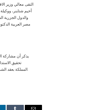
التقى معالي وزير الاق
أخيم شتاينر، ووكيلة ا
والدول الجزرية ال
مصر العربية الدكتور
يذكر أن مشاركة ال
المملكة بعقد الشراكات على الصعيد الوطني والدولي لتمكين السلام والازدهار ورسم مستقبل مستدام للجميع.