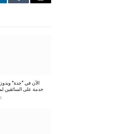
inkedIn
Tumblr
Email
الآن في “جدة” وبدو
خدمة على السائقين لمدة 6 أ
25