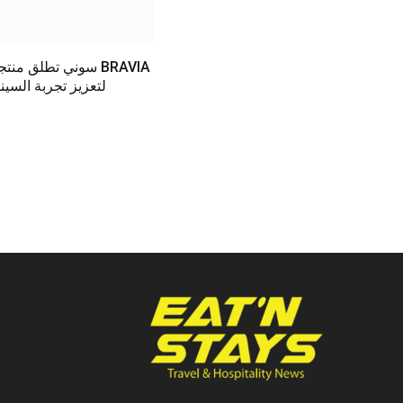
سوني تطلق منتجات م
لتعزيز تجربة السينم