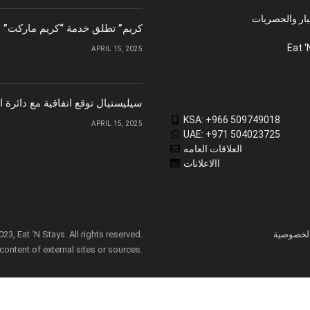
بار والحصريات
“كريم” تطلق خدمة “كريم ماركت” ل
Eat ‘
APRIL 15, 2025
سيليستيال توقع اتفاقية مع دائرة 
KSA: +966 509749018
APRIL 15, 2025
UAE: +971 504023725
العلاقات العامه
االاعلانات
لخصوصية
3, Eat ‘N Stays. All rights reserved.
 content of external sites or sources.