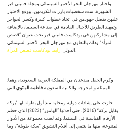
واختار مهرجان البحر الأحمر السينمائي ومجلة فانيتي فير
الشهيرة، ست شخصيات بارزات لتكريمهن، ووقع الاختيار
عليهن بفضل جهودهن في اتخاذ خطوات كبيرة وكسر الحواجز
وتمهيد الطريق للأجيال القادمة في صناعة السينما، بالإضافة
إلى مشاركتهن في بودكاست فانيتي فير تحت عنوان “قصص
المرأة” وذلك بالتعاون مع مهرجان البحر الأحمر السينمائي
.
الدولي.
رابط بودكاست قصص المرأة
وكرم الحفل مبدعتان من المملكة العربية السعودية، وهما:
الممثلة والمخرجة والكاتبة السعودية
فاطمة البـنَوي
التي
حازت على إشادات دولية ومحلية منذ أول بطولة لها “بركة
يقابل بركة” (2016)، حتى أحدثها “الهامور” (2023) الذي حطم
الأرقام القياسية في السينما. وقد لعبت مجموعة من الأدوار
المتنوعة، منها ما ينتمي إلى أفلام التشويق “سكة طويلة”، وما