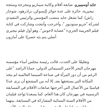
جايد أوسيبيرو
، صانعة أفلام وكاتبة سيناريو ومخرجة ومنتجة
نيجيرية، حائزة على عدة جوائز (إيسوكن، براذرهود، شوجار
راش). كما تشغل جايد منصب المؤسس والرئيس التنفيذي
لشركة “جريو ستوديوز “، وأخرجت وأنتجت وشاركت في كتابة
فيلم الجريمة الجريء “عصابة لاجوس”، وهو أول فيلم نيجيري
أصلي يتم بثه حصريًا على أمازون.
وتعليقًا على الحدث، قالت رئيسة مجلس أمناء مؤسسة
مهرجان البحر الأحمر السينمائي الدولي، جمانا الراشد: “على
الرغم من أن دور المرأة في صناعة السينما العالمية لم يتخذ
المكانة التي يستحقها بعد، إلا أنه من المشجع أن نرى عددًا
قياسيًا من الأعمال التي أخرجتها صانعات الأفلام في المسابقة
الرسمية في مهرجان كان هذا العام، كما يسعدنا تواجد فيلمان
من الأفلام الستة النسائية المشاركة في المسابقة، بينهما
سيداتان حصلتا على الدعم من قبل مهرجان البحر الأحمر