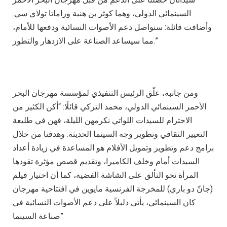
السينمائي الدولي، وهما كوثر بن هنية وراماتا تولاي سي.
وأضافت قائلة: سنواصل دعم الأصوات النسائية ودفعها للأمام،
مما سيساعد الصناعة على الازدهار والتطور.”
ومن جانبه، علّق الرئيس التنفيذي لمؤسسة مهرجان البحر
الأحمر السينمائي الدولي، محمد التركي قائلًا: “أكن الكثير من
الاحترام للسيدات اللواتي نكرمهن الليلة، فهن في طليعة
التغيير الثقافي وتطوير وجه السينما الحديثة. وهدفنا من خلال
برامج دعم وتطوير وتمويل الأفلام هو المساعدة في زيادة أعداد
السيدات أمام وخلف الكاميرا، وتقديم قصص مؤثرة تقودها
المرأة نحو التألق على الشاشة الفضية، كما أن اختيار فيلم
(جانّ دو باري) للمخرجة الفرنسية مايوين في افتتاحية مهرجان
كان السينمائي، يأتي دليلاً على دعم الأصوات النسائية في
صناعة السينما”