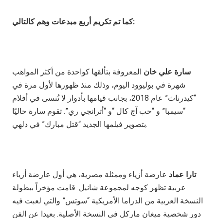
كما تم تكريم أربع مبدعات وهم كالتالي:
سارة علي خان
المعروفة بتألقها كواحدة من أكثر المواهب
شهرة في بوليوود اليوم، وذلك منذ ظهورها لأول مرة في
“كيدرناث” عام 2018، بجانب قيامها بأدوار لا تُنسى في أفلام
“سيمبا” و “حب آج كال “و “أترانجي ري”. تقوم سارة حاليًا
بتصوير فيلمها الجديد “قتل مبارك” في دلهي.
تارا عماد
عارضة أزياء وممثلة مصرية، هي أول عارضة أزياء
عربية تظهر كوجه لمجموعة شانيل. قامت مؤخراً ببطولة
النسخة العربية من الدراما الأمريكية “سوتس” والتي لعبت فيه
دور شخصية ميغان ماركل في النسخة الأصلية. بعيدا عن الفن