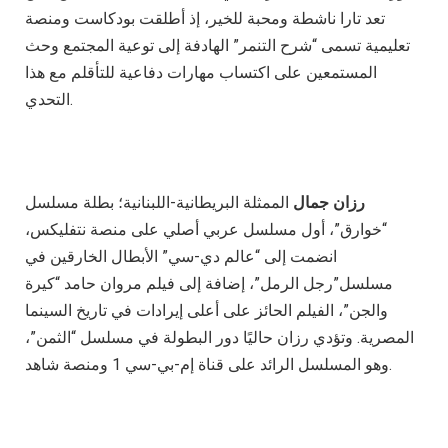
تعد تارا ناشطة ومحبة للخير، إذ أطلقت بودكاست ومنصة
تعليمية تسمى “شرح التنمر” الهادفة إلى توعية المجتمع وحث
المستمعين على اكتساب مهارات دفاعية للتأقلم مع هذا
التحدي.
رزان جمال
الممثلة البريطانية-اللبنانية؛ بطلة مسلسل
“خوارق”، أول مسلسل عربي أصلي على منصة نتفليكس،
انضمت إلى “عالم دي-سي” الأبطال الخارقين في
مسلسل”رجل الرمل”، إضافة إلى فيلم مروان حامد “كيرة
والجن”، الفيلم الحائز على أعلى إيرادات في تاريخ السينما
المصرية. وتؤدي رزان حاليًا دور البطولة في مسلسل “الثمن”،
وهو المسلسل الرائد على قناة إم-بي-سي 1 ومنصة شاهد.