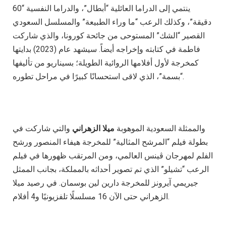
ينتمي إلى الدراما العائلية “أبطال”، والدراما النفسية “60
دقيقة”، وكذلك الرعب “ما وراء الطبيعة” والمسلسل السعودي
القصير “الشك” المستوحى من جائحة كورونا، والذي شاركت
فاطمة في كتابته وإخراجه أيضاً. سيشهد عام (2023) بدايتها
كمخرجة لأول أفلامها الروائية الطويلة؛ بسيناريو من تأليفها
“بسمة”، الذي لاقى استحسانًا كبيرًا في مراحل تطوره.
والممثلة السعودية الموهوبة
ميلا الزهراني
والتي شاركت في
بطولة فيلم “المرشح المثالية” للمخرجة هيفاء المنصور ورشح
الفلم لمهرجان ڤينس العالمي، ومن المرتقب ظهورها في فيلم
الرعب “تشيلو” الذي تم تصوير أحداثه بالمملكة، بجانب الممثل
جيريمي آيرونز للمخرجة دارين لين بوسمان. في رصيد ميلا
الزهراني حتى الآن 16 مسلسلًا تلفزيونيًا و4 أفلام.