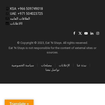
KSA: +966 509749018
UAE: +971 504023725
العلاقات العامه
االاعلانات
Facebook
X
YouTube
LinkedIn
Inst
(Twitter)
© Copyright © 2023, Eat ‘N Stays. All rights reserved.
Eat ‘N Stays is not responsible for the content of external sites or
sources.
نبذة عنا
الإعلانات
مصلحات
سياسة الخصوصية
تواصل معنا
Translate »