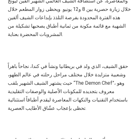
والمعاصرة، عن استضافة الشيف العالمي الشهير ألفين ليونج
خلال زيارة حصرية بين 8 و12 يونيو. ويحظى زوار المطعم خلال
هذه الفترة المحدودة بفرصة التلذذ بإبداعات الشيف ألفين
الشهية مع قائمة مكونة من ثمانية أطباق يصحبها تشكيلة من
المشروبات المحضرة بعناية.
حقق الشيف، الذي ولد في بريطانيا ونشأ في كندا، نجاحاً باهراً
وشعبية متزايدة خلال مختلف مراحل رحلته في عالم الطهو،
حيث يشتهر الشيف الشهير بلقب “The Demon Chef”، وهو
معروف بتجديده للمكونات الاًصلية والوصفات التقليدية
باستخدام التقنيات والنكهات المعاصرة ليقدم أطباقاً استثنائية
تحظى بإعجاب عشّاق الأطايب العصرية.