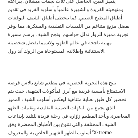
يتميز ألفين، الحاصل على ثلاث نجمات ميشلان، ببراعته
ومنهجيته الفريدة والشهيرة عالمياً وأسلوبه الفريد في تقديم
أطباق المطبخ الصيني. كما تتخطى أطباق الشيف التوقعات
بفضل مزيج متناغم من اللمسات التقليدية والمبتكرة، مما يوفر
تجربة مميزة للزوار تدلل حواسهم. ونجح الشيف برسم مسيرة
مهنية ناجحة في عالم الطهو، ولاسيما بفضل شخصيته
الاستثنائية وإطلالته المستوحاة من الروك آند رول.
تتيح هذه التجربة الحصرية في مطعم شانغ بالاس فرصة
الاستمتاع بأمسية فريدة مع أبرز المأكولات الشهية، حيث يتم
تحضير كل طبق بعناية متناهية ليعكس أسلوب الشيف المميز
الذي يجمع بين النكهات الصينية التقليدية وتقنيات الطهو
المعاصرة. ويأخذ المطعم زوّاره في رحلة فريدة للتلذذ بإبداعات
الشيف المختلفة والتي تتنوع بين الأطباق المحضرة وفق
أسلوب الطهو الشهير الخاص به والمعروف “X-treme