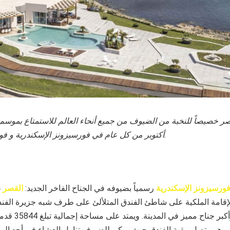
قصر
خصيصاً للنخبة من الضيوف من جميع أنحاء العالم للاستمتاع بموسم
أكتوبر من كل عام في فورسيزونز الإسكندرية و فورسيزونز شرم الشيخ.
ورسيزونز الإسكندرية
رسمياً بضيوفه في الجناح الفاخر الجديد:
القصر
،
الإقامة الملكية على شاطئ الفندق المتلألئ على طرف شبه جزيرة الفندق
يُعد الفريد من نوعه
 وهو متصل ببقية الفندق حيث يمكن للضيوف تناول العشاء في أحد الم