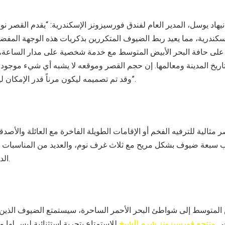
هاد يوسل، المدير العام لفندق فورسيزونز الإسكندرية: “يقدم القصر نوع
سكندرية، مما يعيد ربط الضيوف المتكررين بذكريات هذه الوجهة المفضلة.
لى حافة البحر الأبيض المتوسط مع خدمة شخصية على مدار الساعة، 
ريخ المدينة ومعالمها. إن حجم القصر وموقعه لا يشبه أي شيء موجود حا
وقد تم تصميمه ليكون مرناً قدر الإمكان ليناسب رغبات ضيوفنا”.
ر مثالية للترفيه الفخم أو الإقامات الطويلة الفاخرة مع العائلة والأصدق
 سبعة ضيوف بشكل مريح مع ثلاث غرف نوم، والعديد من المناسبات الم
الداخل أو بجانب المسبح.
 المتوسط إلى شواطئ البحر الأحمر الساحرة، سيستمتع الضيوف الذين 
ي
منتجع فورسيزونز شرم الشيخ
للإستمتاع بتجربة إستثنائية ليس لها 