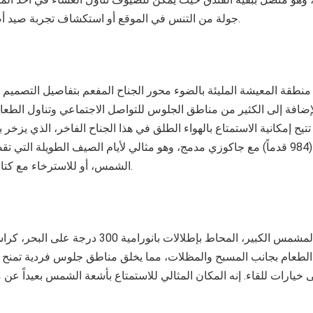
جولة من التنس في الموقع أو استكشاف تجربة صيد أصيلة مع مرشد محلي.
نطقة المعيشة المليئة بالضوء محور الجناح المفعم بتفاصيل التصميم 
الإضافة إلى الكثير من مناطق الجلوس للتواصل الاجتماعي وتناول الطعا
تيح إمكانية الاستمتاع بالهواء الطلق في هذا الجناح الفاخر، الذي يزخر
بطول 300 متر (984 قدماً) مع جاكوزي مدمج، وهو مثالي لأيام الصيف الطويلة الت
الشمس، أو للاسترخاء مع كتاب جيد ومشروب بارد.
تنتشر في التراس المشمس الكبير، المحاط بإطلالات بانور
الطعام بجانب المسبح والمظلات، مما يخلق مناطق جلوس فردية تمنح