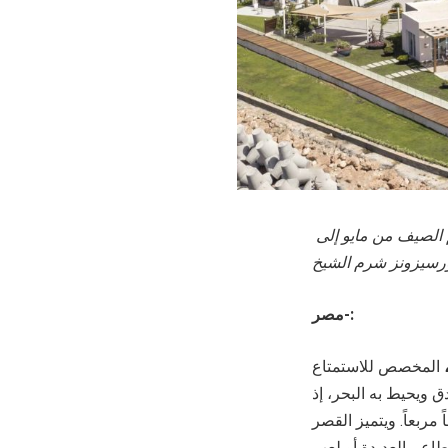
 الصيف من مايو إلى
مصر-:
المخصص للاستمتاع
 ويحيط به البحر، إذ
 وأكبر جناح مميز في المدينة. ويمتد على مساحة إجمالية تبلغ 35844 قدماً مربعاً. ويتميز القصر
طاعم العديدة أو لعب