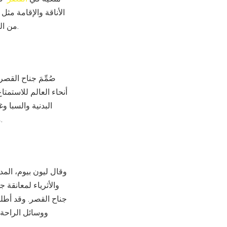
الأناقة والإقامة مثل 
من التوسعة التي تبلغ تكلفتها ملايين الدولارات، والتي ضاعفت حجم فندق فورسيزونز شرم الشيخ.
صُمِّمَ جناح القص
أنحاء العالم للاستمت
مربعاً (6082 قدما ًمربعاً) ، وهو مجهز بالكامل ويتمتع بأعلى معايير الفخامة والضيافة الفاخرة.
وقال ليون بيوم، الم
والأثرياء لمعانقة 
جناح القصر. وقد أطلق
ووسائل الراحة 