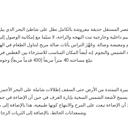
قصر المستقل حديقة مفروشة بالكامل تطل على شاطئ البحر الذي يبلغ 
يم داخلية وخارجية تبث البهجه والراحة، لا سيّما مع إمكانية الوصول إ
ومعيشة وصالة. وجُهِّزَ التراس بأثاث صالة مريح لتناول الطعام في اله
 الشمس والنجوم. إنه أيضاً المكان المناسب للاسترخاء بين الغطس في
تبلغ مساحته 40 متراً مربعاً (430 قدماً مربعاً) وحوض الاستحمام المتدفق.
لكبيرة الممتدة من الأرض حتى السقف إطلالات شاملة على البحر الأحم
يسمح لأشعة الشمس السخية بإنارة الغرف في حين أن الإضاءة في جميع
ذ أن الإضاءة تبعث على المرح والابتهاج كونها طبيعية، هذا بالإضافة إلى م
وشمعدانات الحائط، بالإضافة إلى الثريات الزجاجية على شكل سحابة.