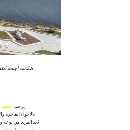
صُمِّمَت أجنحة ال
يرحب
فندق ف
بالأجواء الفاخرة و
بخصوصية استثنائية،