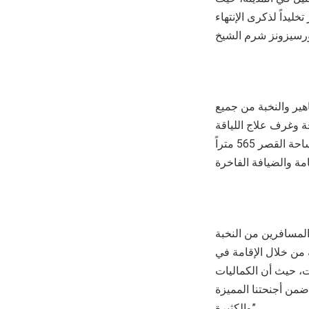
خليداً لذكرى الإنتهاء
اهير والنخبة من جميع
ة وغرف علاج اللياقة
البدنية والسبا وغرفة تبديل الملابس ومساحة المكاتب ومرافق الإقامة الكاملة. وتبلغ مساحة القصر 565 متراً
المسافرين من النخبة
 من خلال الإقامة في
ات، حيث أن الكماليات
ضمن أجنحتنا المميزة
والكثيرة”.