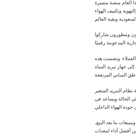
ا العام منصة متميزة
تهوية وتكييف الهواء
لون ومطورون شاركوا
لعملاء. وتضمنت هذه
ه AquaForce® 30XA الذي يوفر
فر للعملاء تحكمًا دقيقًا في درجة حرارة المباني
ائي الحالة ويساعد في
يعات ما بعد البيع،
من أفضل أداء لمعدات