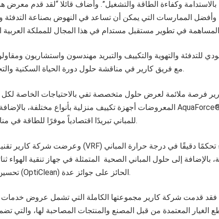
 بالاستدامة وكفاءة الطاقة والتشغيل”. وأضاف قائلا “لقد قدم معرض هذ
 وأفضل الممارسات التي يمكن أن تساعد في النهوض بصناعة التدفئة وال
ي للتدفئة والتهوية والتكييف والتبريد مهندسون واستشاريون ومقاو
مع فريق كارير في مناقشة حلول دورة الحياة السكنية والتجارية المدعومة رقميًا.
ير فرصة ملائمة لعرض حلول متخصصة تفي بالاحتياجات الخاصة لكل ا
المعروضات أجهزة تكييف منزلية بأنواع مختلفة، بالإضافة إلى جهاز تبريد الميا
للمباني تبريدًا اقتصادياً موفرًا للطاقة في مناطق المباني المرتفعة.
وعرضت شركة كارير تقنية نظام التبريد المتغير (VRF) الذي يو
ة، بالإضافة إلى حلول المباني الصحية المتمثلة في جهاز تنقية الهواء ثن
تحسين جودة الهواء الداخلي (OptiClean) الحائز على جوائز عدة.
 فقد قدمت شركة كارير مجموعتها الكاملة التي تشمل عروض خدمات ومب
ع الغيار المعتمدة من قبل المصنع والمنتجات المصاحبة لها، والتي تض