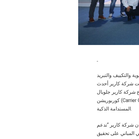
ضت شركة كارير أحدث
ع شركة كارير جلوبال
كوربوريشن (Carrier Global Corporation) الرائدة عالمياً في مجال حلول التدفئة والتكييف والتبريد والمباني الآمنة
المستدامة الذكية.
أن شركة كارير “تدعم
لكي ومشغلي المباني على تحقيق