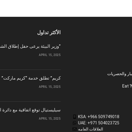
الأكثر تداول
وزير البيئة يرعى حفل إطلاق الشركة الوطنية لإمدادات الحبوب “سابل”
APRIL 15, 2025
بار والحصريات
“كريم” تطلق خدمة “كريم ماركت” ل
Eat ‘
APRIL 15, 2025
سيليستيال توقع اتفاقية مع دائرة 
KSA: +966 509749018
APRIL 15, 2025
UAE: +971 504023725
العلاقات العامه