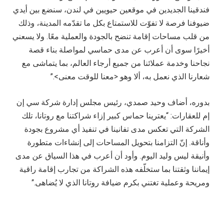
فندقينا الجديدين في موقعين حيويين في لندن، سنضع بين أيدي
ضيوفنا فرصة لا تفوّت للاستمتاع بكل ما تقدّمه المدينة، وذلك
من قلب مساحات إقامة تنضح بالجودة والعملية معًا. ولا يسعني
أخيرًا سوى أن أعرب عن مدى حماسي لمواصلة بناء قصة
نجاحنا وخدمة عملائنا من جميع أرجاء العالم، بما يتماشى مع
شعارنا الذي نعمل به، ألا وهو <معنا للوقت معنى>.”
بدوره، أضاف وحيد صمدي، رئيس مجلس إدارة شركة سي إن
إم للعقارات: “يعترينا حماس كبير إزاء شراكتنا مع روتانا، تلك
الشركة التي تعكس مدى تفانينا في تنفيذ أي مشروع بجودة
وأناقة. إنّ التزامنا بتحويل المساحات إلى إنشاءات متطورة
وأنيقة ليس وليد اليوم. وأود أن أعرب في هذا السياق عن مدى
إيماننا وثقتنا بما ستخلّفه هذه الشراكة من تجارب إقامة راقية
ومريحة وعملية تغتني بكرم ضيافة روتانا الذي لا يُضاهى.”