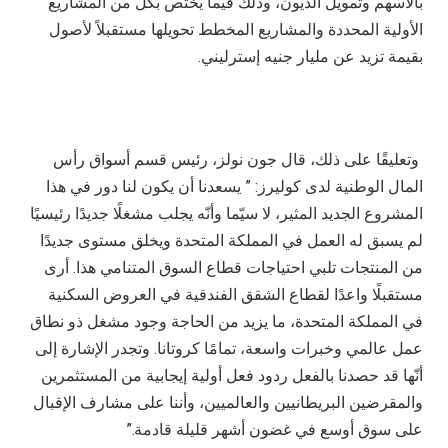
بالأسهم وتمويل الديون، وذلك فيما يختص بكل من المشاريع
الأولية المحددة والمشاريع المخطط تحويلها مستقبلاً لأصول
بقيمة تزيد عن مليار جنيه إسترليني.
وتعليقًا على ذلك، قال جون نولز، رئيس قسم أسواق رأس
المال الوطنية لدى كوليرز: ” يسعدنا أن يكون لنا دور في هذا
المشروع الجديد المثير، لا سيّما وأنّه يجلب مشغلًا جديدًا رئيسيًا
لم يسبق له العمل في المملكة المتحدة ويخلق مستوى جديدًا
من المنتجات تلبي احتياجات قطاع السوق المتنامي هذا. أرى
مستقبلًا واعدًا لقطاع الشقق الفندقية في العروض السكنية
في المملكة المتحدة، ما يزيد من الحاجة وجود مشغل ذو نطاق
عمل عالمي وخبرات واسعة، تمامًا كروتانا. وتجدر الإشارة إلى
أنّها قد حصدنا بالفعل ردود فعل أولية إيجابية من المستثمرين
والمقرضين البريطانيين والعالميين، وأننا على مشارف الإقبال
على سوق أوسع في غضون أشهر قليلة قادمة.”