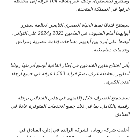
وسنترو
كينغستون، وذلك عبر إضافة 104 غرفة إلى محفظة
غرفها في المملكة المتحدة.
سيفتتح فندقا نمط الحياة العصري التابعين لعلامة سنترو
أبوابهما أمام الضيوف في العامين 2023 و2024 على التوالي،
ليضعا على إثره بين أيديهم
مساحات إقامة عصرية ومرافق
وخدمات ديناميكية.
يأتي افتتاح هذين الفندقين في إطار اتفاقية أوسع أبرمتها روتانا
لتطوير محفظة غرف تضمّ قرابة 1,500 غرفة في جميع أرجاء
لندن الكبرى.
سيستمتع الضيوف خلال إقامتهم في هذين الفندقين برحلة
رقمية بالكامل، بما في ذلك جميع الخدمات المتوفرة عادةً في
الفنادق
أعلنت شركة روتانا، الشركة الرائدة في إدارة الفنادق في