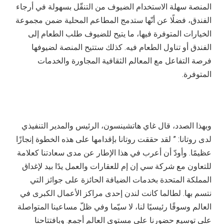
المنصة سهلة الاستخدام الضيوف من التنقّل بسهولة في أرجاء
الفندق، فضلًا عن أنّها ستدمج المطاعم المحلية ضمن مجموعة
الخيارات المتوفرة فيها، ما يتيح للضيوف طلب الطعام إلى
الفندق أو تناول الطعام فيه. كذلك ستتيح المنصة لضيوفها
فرصة التفاعل مع المعالم الثقافية المجاورة والخدمات
المتوفرة.
وبهذا الصدد، قال غاي هاتشينسون، الرئيس والمدير التنفيذي
لدى روتانا: ” لقد حققت روتانا بإقدامها على هذه الخطوة إنجازًا
عظيمًا. وأودّ أن أعرب في هذا الإطار عن مدى سعادتنا كعلامة
للتعاون مع شركة سي إن إم للعقارات والعمل يدًا بيد لإغداق
المملكة المتحدة بخدمات الضيافة الحائزة على جوائز التي
نتسم بها. لطالما كانت لندن إحدى مراكز الأعمال الكبرى في
العالم وسوقًا رئيسيًا لنا، لا سيّما وفي ظلّ مساعينا المتواصلة
على توسيع حضورنا على مستوى العالم أجمع. وبافتتاحنا