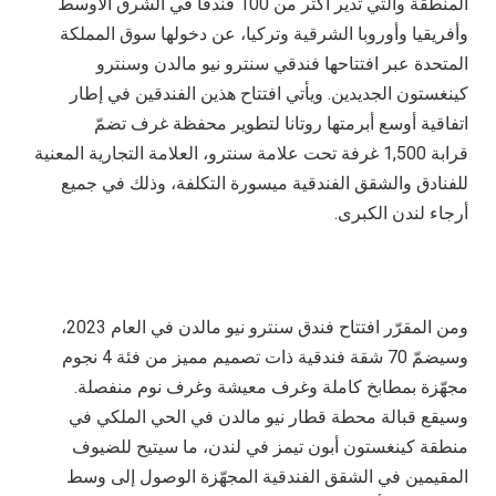
المنطقة والتي تدير أكثر من 100 فندقًا في الشرق الأوسط
وأفريقيا وأوروبا الشرقية وتركيا، عن دخولها سوق المملكة
المتحدة عبر افتتاحها فندقي سنترو نيو مالدن وسنترو
كينغستون الجديدين. ويأتي افتتاح هذين الفندقين في إطار
اتفاقية أوسع أبرمتها روتانا لتطوير محفظة غرف تضمّ
قرابة
1,500
غرفة تحت علامة سنترو، العلامة التجارية المعنية
للفنادق والشقق الفندقية ميسورة التكلفة، وذلك في جميع
أرجاء لندن الكبرى.
ومن المقرّر افتتاح فندق سنترو نيو مالدن في العام 2023،
وسيضمّ 70 شقة فندقية ذات تصميم مميز من فئة 4 نجوم
مجهّزة بمطابخ كاملة وغرف معيشة وغرف نوم منفصلة.
وسيقع قبالة محطة قطار نيو مالدن في الحي الملكي في
منطقة كينغستون أبون تيمز في لندن، ما سيتيح للضيوف
المقيمين في الشقق الفندقية المجهّزة الوصول إلى وسط