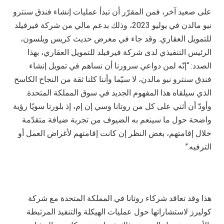
على صعيد آخر، فمن المقرّر أن تبدأ عمليات إنشاء فندق سنترو
نيو مالدن في يوليو 2023، وذلك بدعم مالي من شركة فيرفيلد
للتمويل العقاري. وقد جاء في معرض حديث كريس ويلسون،
الرئيس التنفيذي لدى شركة فيرفيلد للتمويل العقاري، بهذا
الصدد: “إنّه لمن دواعي سرورنا أن نساهم في تمويل إنشاء
فندق سنترو نيو مالدن، لا سيّما وأننا كلنا ثقة من النجاح الكاسح
الذي سيلقاه هذا المفهوم الجديد في سوق المملكة المتحدة.
وأودّ أن أثني على كل من روتانا وسي إن إم، إذ بلورتا سويًا رؤية
واضحة حول ما سينعم به الضيوف من تجربة ضيافة متقدّمة
خلال إقامتهم، بغض النظر إن كانت إقامتهم لأغراض العمل أو
الترفيه.”
هذا وقد تعاقد شركاء روتانا في المملكة المتحدة مع شركة
كوليرز لاستشاراتها حول عمليات الهيكلة والتنفيذ المرتبطة