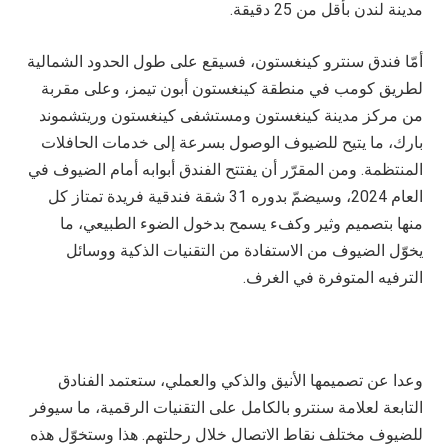
مدينة لندن بأقل من 25 دقيقة.
أمّا فندق سنترو كينغستون، فسيقع على طول الحدود الشمالية
لطريق كومب في منطقة كينغستون أبون تيمز، وعلى مقربة
من مركز مدينة كينغستون ومستشفى كينغستون وريتشموند
بارك، ما يتيح للضيوف الوصول بسرعة إلى خدمات الحافلات
المنتظمة. ومن المقرّر أن يفتتح الفندق أبوابه أمام الضيوف في
العام 2024، وسيضمّ بدوره 31 شقة فندقية فريدة تمتاز كل
منها بتصميم وثير وكفء يسمح بدخول الضوء الطبيعي، ما
يخوّل الضيوف من الاستفادة من التقنيات الذكية ووسائل
الترفيه المتوفرة في الغرف.
وعدا عن تصميمها الأنيق والذكي والعملي، ستعتمد الفنادق
التابعة لعلامة سنترو بالكامل على التقنيات الرقمية، ما سيوفر
للضيوف مختلف نقاط الاتصال خلال رحلتهم. هذا وستخوّل هذه