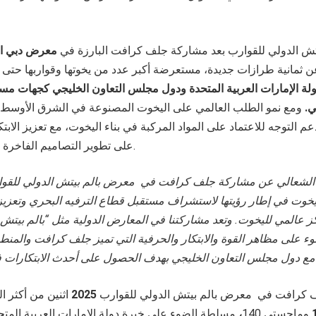
تش الدولي للقوارب بعد مشاركة جلف كرافت البارزة في
معرض دبي ال
ثمانية طرازات جديدة، مستعرضة أكبر عدد من يخوتها وقواربها حتى ا
لة الإمارات العربية المتحدة ودول مجلس التعاون الخليجي كجهات م
ي
.
ومع نمو الطلب العالمي على اليخوت المصنوعة في الشرق الأوسط
م التوجه للاعتماد على المواد المركبة في بناء اليخوت، مع تعزيز الابتك
على تطوير التصاميم الفاخرة من المستوى العالمي.
شعالي عن مشاركة جلف كرافت في معرض بالم بيتش الدولي للقوارب 
ليخوت في إطار رؤيتها لاستشراف مستقبل قطاع الترفيه البحري وتعزيز 
كز عالمي لليخوت. وتعد مشاركتنا في المعارض الدولية مثل “بالم بيتش 
 على مظاهر القوة والابتكار والحرفية التي تميز جلف كرافت والمنطقة،
كرافت في معرض بالم بيتش الدولي للقوارب
2025
اثنين من أكثر ال
وماجستي 140
،
مسلطة الضوء على خبرة دولة الإمارات العربية المتح