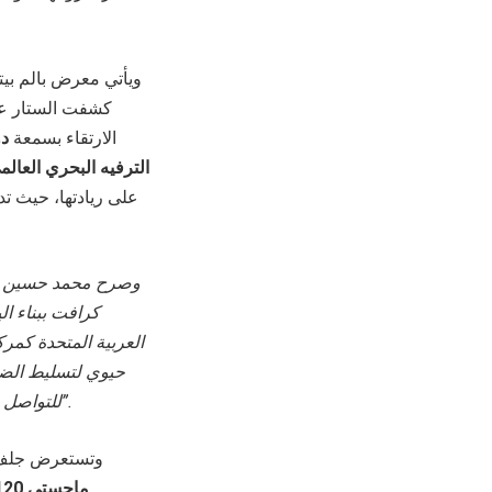
ويأتي معرض بالم بي
كشفت الستار عن 
الارتقاء بسمعة
دو
الترفيه البحري العالم
على ريادتها، حيث تدع
وصرح محمد حسين ال
كرافت ببناء ا
العربية المتحدة كمر
حيوي لتسليط الضوء
للتواصل مع دول مجلس التعاون الخليجي بهدف الحصول على أحدث الابتكارات في مجال بناء اليخوت”.
وتستعرض جلف 
ماجستي 120