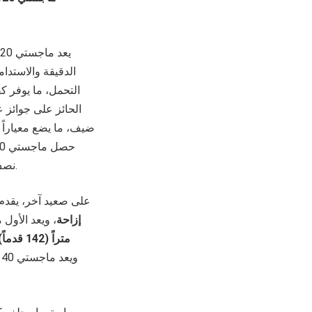
الدقيقة والاستدام
ضيف، ما يضع معياراً ج
نصف إزاحة” خلال حفل توزيع جوائز بوت إنترناشيونال للتصميم والابتكار في القوارب لعام 2023.
على صعيد آخر، يقدم
إزاحة
، ويعد الأول
متراً (142 قدماً)