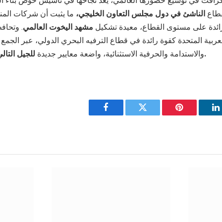
افت في توسيع حضورها العالمي، يعد نجاحها في تأسيس حوض بناء الي
قطاع
الناشئ في دول مجلس التعاون الخليجي
،
ما يثبت أن شركات المن
ائدة على مستوى القطاع، معيدة تشكيل
مشهد اليخوت العالمي
. وتحاف
لعربية المتحدة كقوة رائدة في قطاع الترفيه البحري الدولي، عبر الجمع
.
والاستدامة والحرفية الاستثنائية، واضعة معايير جديدة
للجيل التال
Facebook
Twitter
Pinterest
L