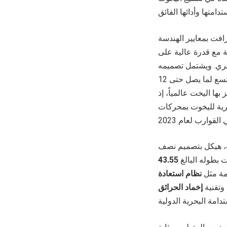
)، مجسداً التزام جلف كرافت بمعايير الهندسة
نة مع قدرة عالية على
نائية في استهلاك الوقود ونطاق إبحار يصل حتى 1,500 ميل بحري. ويشتمل تصميمه
الحائز على جوائز على ناد شاطئي، ومساحات داخلية وخارجية رحبة، ومقصورات فاخرة تتسع لما يصل حتى 12
ها اليخت عالمياً، إذ
 بحرية لليخوت بمحركات
 هيكل بتصميم نصف
ت بطوله البالغ
43.55
امة مثل
نظام استعادة
وتقنية