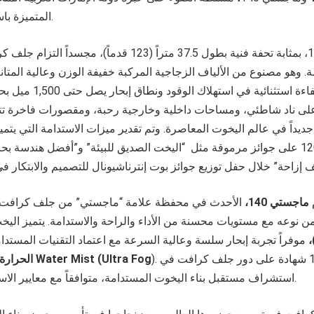
المتميزة باستدامتها وأدائها الفائق.
يعد ماجستي 120، بمثابة تحفة فنية بطول 37.5 متراً (123 قدماً
ة. وهو مصنوع من الألياف الزجاجية المركبة خفيفة الوزن وعالية المتا
التحمل، ما يوفر كفاءة استث
ديداً في عالم اليخوت المعاصرة. وتم تقدير ميزات الاستدامة التي يتميز ب
حصل ماجستي 120 على جوائز مرموقة مثل “اليخت الصديق للبيئة” و”أفضل هندسة
ماجستي 140
،
الأحدث في محفظة علامة “ماجستي” من جلف كرافت،
 من نوعه مع مستويات محسنة من الأداء والراحة والاستدامة. يتميز اليخ
،
موفراً تجربة إبحار سلسة وعالية السرعة مع اعتماد التقنيات المستد
). ويعد ماجستي 140 شهادة على دور جلف كرافت في
إخماد الحرائق Water Mist (Ultra Fog
الحرارة
استشراف مستقبل بناء اليخوت المستدامة، متوافقاً مع معايير الاستدامة البحرية الدولية.