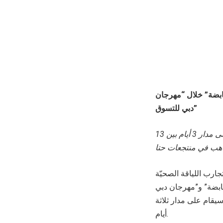
ابضة” خلال “مهرجان
دبي للتسوق”
المعروف بمهرجان المجتمع والحركة والموسيقى مُتاح على مدار 3 أيام بين 13
ارب اللياقة الصحيّة
قابضة” و”مهرجان دبي
يقام على مدار ثلاثة
أيام.