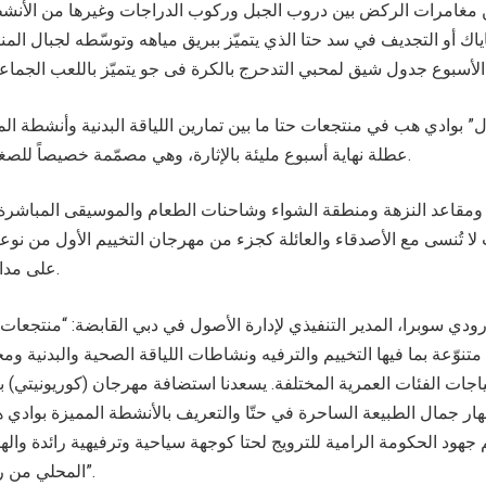
من مغامرات الركض بين دروب الجبل وركوب الدراجات وغيرها من الأنشط
ياك أو التجديف في سد حتا الذي يتميّز ببريق مياهه وتوسّطه لجبال الم
” بوادي هب في منتجعات حتا ما بين تمارين اللياقة البدنية وأنشطة ال
عطلة نهاية أسبوع مليئة بالإثارة، وهي مصمّمة خصيصاً للصغار لتسليتهم وإلهامهم.
ومقاعد النزهة ومنطقة الشواء وشاحنات الطعام والموسيقى المباشرة
 لا تُنسى مع الأصدقاء والعائلة كجزء من مهرجان التخييم الأول من نوع
على مدار عطلة نهاية الأسبوع.
رودي سوبرا، المدير التنفيذي لإدارة الأصول في دبي القابضة: “منتجعات
تنوّعة بما فيها التخييم والترفيه ونشاطات اللياقة الصحية والبدنية و
ياجات الفئات العمرية المختلفة. يسعدنا استضافة مهرجان (كوريونيتي) 
ار جمال الطبيعة الساحرة في حتّا والتعريف بالأنشطة المميزة بوادي
هود الحكومة الرامية للترويج لحتا كوجهة سياحية وترفيهية رائدة واله
المحلي من رواد الأعمال والشباب”.