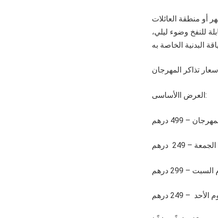
ر أو منطقة العائلات
بلة للنفخ وضوء ليلي،
العرض االأساسى:
ن – 499 درهم
ة – 249 درهم
ت – 299 درهم
حد – 249 درهم