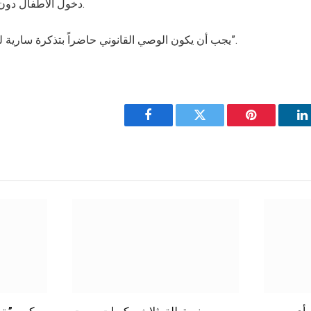
* دخول الأطفال دون سن 12 عاماً مجاناً.
* يجب أن يكون الوصي القانوني حاضراً بتذكرة سارية لمهرجان “كوريونيتي”.
Facebook
Twitter
Pinterest
L