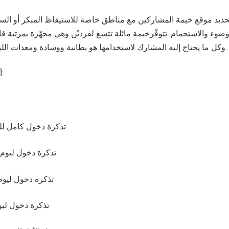
تحديد موقع خيمة المشاركين مع مناطق خاصة للاستيقاظ المبكر أو السه
ضوء والاستحمام. تتوفّرخيمة مائلة تتسع لفرديْن وهي مجهّزة بمرتبة قا
وكل ما يحتاج إليه المشارك لاستخدامها هو بطانية ووسادة ومعدات اللياقة البدنية الخاصة به.
أسعار تذاكر المهرجان:
تذكرة دخول كامل للمهرجا
تذكرة دخول ليوم الجمع
تذكرة دخول ليوم السب
تذكرة دخول ليوم الأ