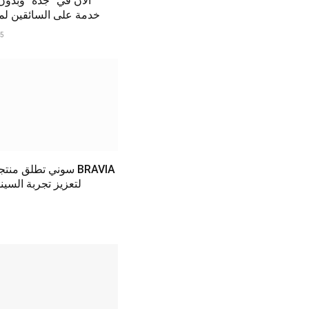
الآن في “جدة” وبدو
خدمة على السائقين لمدة 6 أ
25
سوني تطلق منتجات م
لتعزيز تجربة السينم