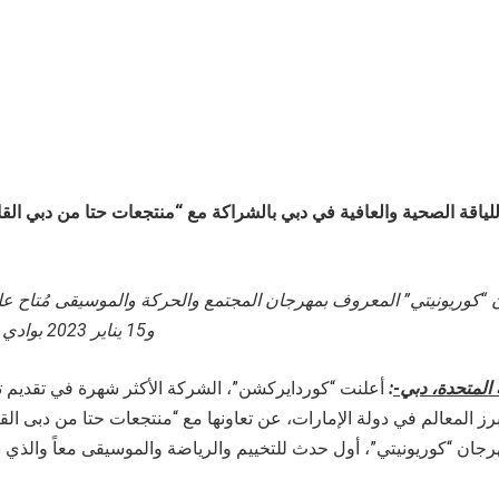
ياقة الصحية والعافية في دبي بالشراكة مع “منتجعات حتا
من
دبي الق
 “
كوريونيتي”
بوادي هب في منتجعات حتا
و15 يناير 2023
 المتحدة، دبي-
:
أعلنت “كوردايركشن”، الشركة الأكثر شهرة في تقديم تج
برز المعالم في دولة الإمارات، عن تعاونها مع “منتجعات حتا من دبى ال
جان “كوريونيتي”، أول حدث للتخييم والرياضة والموسيقى معاً والذي س