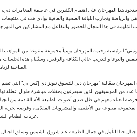
ستحوذ هذا المهرجان على اهتمام الكثيرين في عاصمة المغامرات دبي، حي
قى والرياضة وتجارب اللياقة الصحية والعافية بوادي هب في منتجعات 
هب المُلهمة في هذا المجال للحضور والتفاعل مع المشاركين في المهرج
نفس واليوغا والتدريب عالي الكثافة والرقص، وستُقام هذه الجلسات 
الصاخبة لزيادة التفاعل مع الحضور.
لمهرجان بفعّالية “مهرجان دبي للتسوق تيونز دي إكس بي” التي تضم
يها عدد من الموسيقيين الذين سيعزفون بحفلات مباشرة طوال عطلة نهاية
رصة الغناء معهم في ظل صدى أصوات الطبيعة الأم القادمة من الجبا
اع بمجموعة متنوعة من الأطعمة والمشروبات المقدّمة، وفرصة تجربة ا
عربات الطعام الشهية المحلية المشارِكة.
 جبال حتا للتأمل في جمال الطبيعة عند شروق الشمس وتسلق الجبا