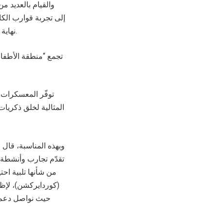
والقيام بالعديد 
إلى تجربة قوارب الكا
نهاية الأسبوع جدول شيق لمحبي التدحرج بالكرة فى جو يتميّز باللعب الجماعي والمنافسة الصحية.
تجمع “منطقة الأطفال
توفّر المعسكرات 
المثالية لخلق ذكريات
وبهذه المناسبة، قال 
تقدّم تجارب وأنشطة م
من شأنها تلبية احت
(كوردايركشن)، لإظه
حيث نواصل دعم ج