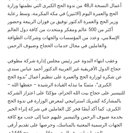
أعمال النسخة الـ48 من ندوة الحج الكبرى التي نظمتها وزارة
الحج والعمرة اليوم (الاثنين) في مكة المكرمة، وسط رعاية
وزير الحج والعمرة الدكتور توفيق بن فوزان الربيعة وحضور
أكثر من 500 عالم ومفكر ومتحدث من كافة دول العالم
الإسلامي، وعدد من المؤسسات والجهات وشركات الطوافة
والعاملين في مجال خدمات الحجاج وضيوف الرحمن.
وعقب انتهاء الندوة عبر رئيس مجلس إدارة شركة مطوفي
حجاج الدول الأفريقية غير العربية الدكتور أحمد عباس سندي
عن شكره لوزارة الحج والعمرة على تنظيم أعمال “ندوة الحج
الكبرى”، مثمنًا ما تبذله القيادة الرشيدة – حفظها الله –
للتيسير على حجاج بيت الله الحرام، مؤكدًا على اعتزاز الشركة
بالمشاركة كشريك استراتيجي لمعرض الوزارة في ندوة الحج
الكبرى، كما أكد أيضًا فخر كل العاملين في شركة إثراء الخير
بخدمة ضيوف الرحمن والتيسير عليهم جنبا إلى جنب مع كافة
الجهات الرسمية المعنية بالمناسك، وحرصها على تقديم أرقى
الخدمات لضيوف الرحمن خلال موسم حج 1445هـ.